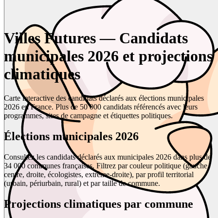
Villes Futures — Candidats
municipales 2026 et projections
climatiques
Carte interactive des candidats déclarés aux élections municipales
2026 en France. Plus de 50 000 candidats référencés avec leurs
programmes, sites de campagne et étiquettes politiques.
Élections municipales 2026
Consultez les candidats déclarés aux municipales 2026 dans plus de
34 000 communes françaises. Filtrez par couleur politique (gauche,
centre, droite, écologistes, extrême-droite), par profil territorial
(urbain, périurbain, rural) et par taille de commune.
Projections climatiques par commune