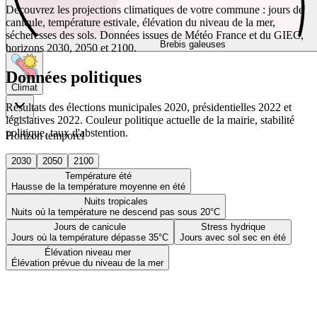
Découvrez les projections climatiques de votre commune : jours de
canicule, température estivale, élévation du niveau de la mer,
sécheresses des sols. Données issues de Météo France et du GIEC,
Brebis galeuses
horizons 2030, 2050 et 2100.
Données politiques
Climat
Résultats des élections municipales 2020, présidentielles 2022 et
législatives 2022. Couleur politique actuelle de la mairie, stabilité
politique, taux d'abstention.
Horizon temporel
2030
2050
2100
Température été
Hausse de la température moyenne en été
Nuits tropicales
Nuits où la température ne descend pas sous 20°C
Jours de canicule
Stress hydrique
Jours où la température dépasse 35°C
Jours avec sol sec en été
Élévation niveau mer
Élévation prévue du niveau de la mer