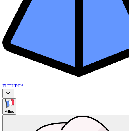
FUTURES
Villes