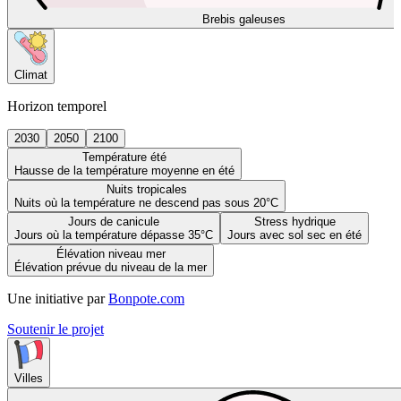
Brebis galeuses
Climat
Horizon temporel
2030
2050
2100
Température été
Hausse de la température moyenne en été
Nuits tropicales
Nuits où la température ne descend pas sous 20°C
Jours de canicule
Stress hydrique
Jours où la température dépasse 35°C
Jours avec sol sec en été
Élévation niveau mer
Élévation prévue du niveau de la mer
Une initiative par
Bonpote.com
Soutenir le projet
Villes