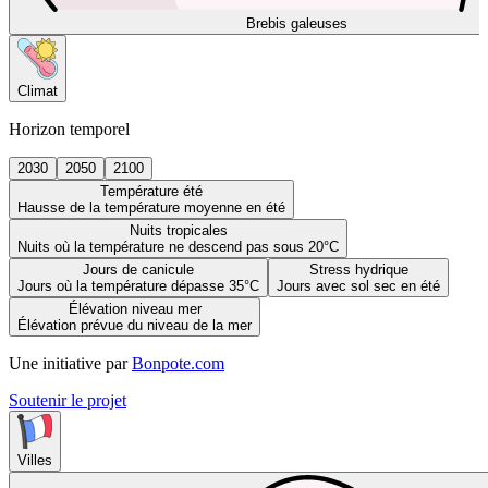
Brebis galeuses
Climat
Horizon temporel
2030
2050
2100
Température été
Hausse de la température moyenne en été
Nuits tropicales
Nuits où la température ne descend pas sous 20°C
Jours de canicule
Stress hydrique
Jours où la température dépasse 35°C
Jours avec sol sec en été
Élévation niveau mer
Élévation prévue du niveau de la mer
Une initiative par
Bonpote.com
Soutenir le projet
Villes