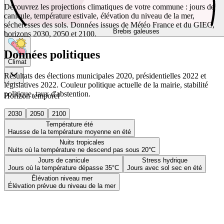
Découvrez les projections climatiques de votre commune : jours de
canicule, température estivale, élévation du niveau de la mer,
sécheresses des sols. Données issues de Météo France et du GIEC,
Brebis galeuses
horizons 2030, 2050 et 2100.
Données politiques
Climat
Résultats des élections municipales 2020, présidentielles 2022 et
législatives 2022. Couleur politique actuelle de la mairie, stabilité
politique, taux d'abstention.
Horizon temporel
2030
2050
2100
Température été
Hausse de la température moyenne en été
Nuits tropicales
Nuits où la température ne descend pas sous 20°C
Jours de canicule
Stress hydrique
Jours où la température dépasse 35°C
Jours avec sol sec en été
Élévation niveau mer
Élévation prévue du niveau de la mer