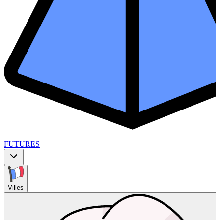
FUTURES
Villes