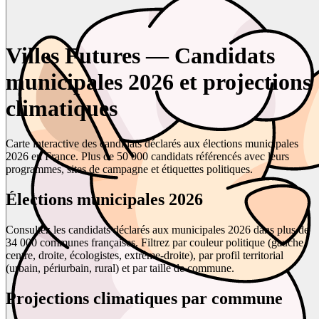
Villes Futures — Candidats
municipales 2026 et projections
climatiques
Carte interactive des candidats déclarés aux élections municipales
2026 en France. Plus de 50 000 candidats référencés avec leurs
programmes, sites de campagne et étiquettes politiques.
Élections municipales 2026
Consultez les candidats déclarés aux municipales 2026 dans plus de
34 000 communes françaises. Filtrez par couleur politique (gauche,
centre, droite, écologistes, extrême-droite), par profil territorial
(urbain, périurbain, rural) et par taille de commune.
Projections climatiques par commune