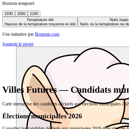
Horizon temporel
2030
2050
2100
Température été
Nuits tropic
Hausse de la température moyenne en été
Nuits où la température ne 
Une initiative par
Bonpote.com
Soutenir le projet
Villes Futures — Candidats muni
Carte interactive des candidats déclarés aux élections municipales 20
Élections municipales 2026
Consultez les candidats déclarés aux municipales 2026 dans plus de 34 0