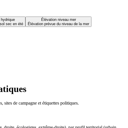
 hydrique
Élévation niveau mer
sol sec en été
Élévation prévue du niveau de la mer
atiques
 sites de campagne et étiquettes politiques.
oite, écologistes, extrême-droite), par profil territorial (urbain,