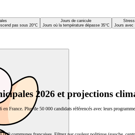
ales
Jours de canicule
Stress
descend pas sous 20°C
Jours où la température dépasse 35°C
Jours avec 
cipales 2026 et projections clim
26 en France. Plus de 50 000 candidats référencés avec leurs programmes,
00 communes françaises. Filtrez par couleur politique (gauche, centre, dr