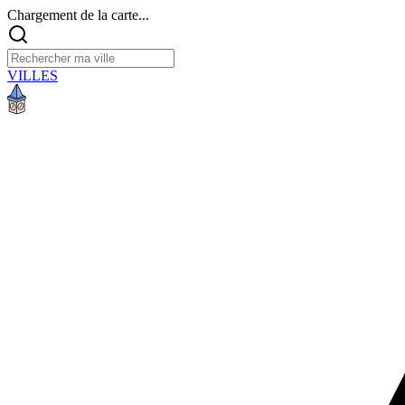
Chargement de la carte...
VILLES