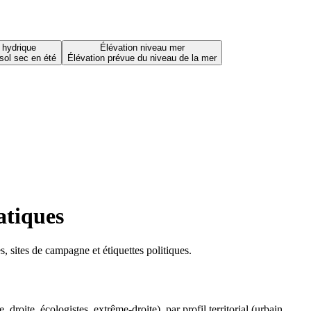
 hydrique
Élévation niveau mer
sol sec en été
Élévation prévue du niveau de la mer
atiques
 sites de campagne et étiquettes politiques.
oite, écologistes, extrême-droite), par profil territorial (urbain,