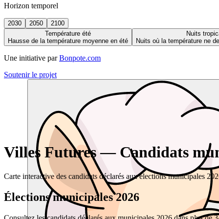
Horizon temporel
2030
2050
2100
Température été
Nuits tropic
Hausse de la température moyenne en été
Nuits où la température ne 
Une initiative par
Bonpote.com
Soutenir le projet
Villes Futures — Candidats muni
Carte interactive des candidats déclarés aux élections municipales 20
Élections municipales 2026
Consultez les candidats déclarés aux municipales 2026 dans plus de 34 0