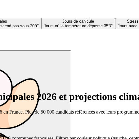
ales
Jours de canicule
Stress
descend pas sous 20°C
Jours où la température dépasse 35°C
Jours avec 
cipales 2026 et projections clim
26 en France. Plus de 50 000 candidats référencés avec leurs programmes,
00 communes françaises. Filtrez par couleur politique (gauche, centre, dr