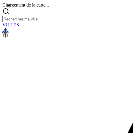
Chargement de la carte...
VILLES