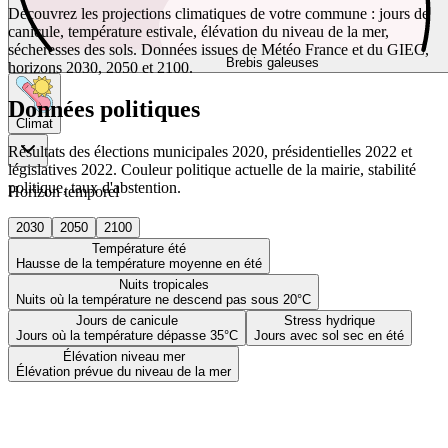
Découvrez les projections climatiques de votre commune : jours de
canicule, température estivale, élévation du niveau de la mer,
sécheresses des sols. Données issues de Météo France et du GIEC,
Brebis galeuses
horizons 2030, 2050 et 2100.
Données politiques
Climat
Résultats des élections municipales 2020, présidentielles 2022 et
législatives 2022. Couleur politique actuelle de la mairie, stabilité
politique, taux d'abstention.
Horizon temporel
2030
2050
2100
Température été
Hausse de la température moyenne en été
Nuits tropicales
Nuits où la température ne descend pas sous 20°C
Jours de canicule
Stress hydrique
Jours où la température dépasse 35°C
Jours avec sol sec en été
Élévation niveau mer
Élévation prévue du niveau de la mer