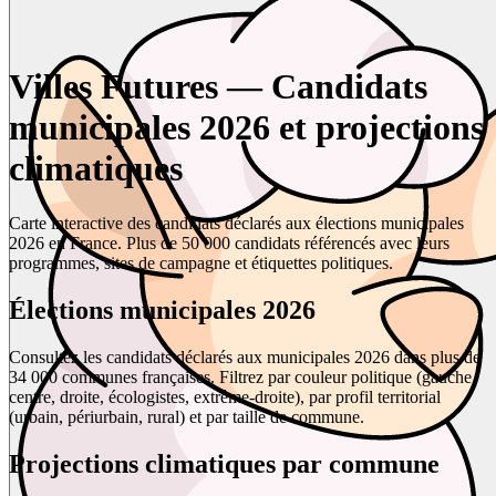
Villes Futures — Candidats
municipales 2026 et projections
climatiques
Carte interactive des candidats déclarés aux élections municipales
2026 en France. Plus de 50 000 candidats référencés avec leurs
programmes, sites de campagne et étiquettes politiques.
Élections municipales 2026
Consultez les candidats déclarés aux municipales 2026 dans plus de
34 000 communes françaises. Filtrez par couleur politique (gauche,
centre, droite, écologistes, extrême-droite), par profil territorial
(urbain, périurbain, rural) et par taille de commune.
Projections climatiques par commune