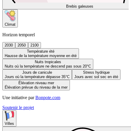
Brebis galeuses
Climat
Horizon temporel
2030
2050
2100
Température été
Hausse de la température moyenne en été
Nuits tropicales
Nuits où la température ne descend pas sous 20°C
Jours de canicule
Stress hydrique
Jours où la température dépasse 35°C
Jours avec sol sec en été
Élévation niveau mer
Élévation prévue du niveau de la mer
Une initiative par
Bonpote.com
Soutenir le projet
Villes