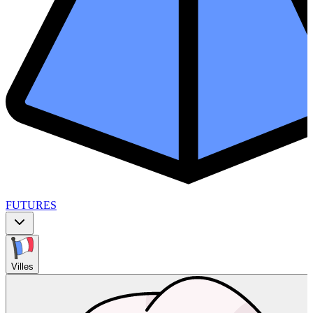
FUTURES
Villes