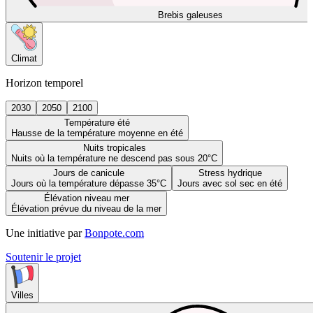
Brebis galeuses
Climat
Horizon temporel
2030
2050
2100
Température été
Hausse de la température moyenne en été
Nuits tropicales
Nuits où la température ne descend pas sous 20°C
Jours de canicule
Stress hydrique
Jours où la température dépasse 35°C
Jours avec sol sec en été
Élévation niveau mer
Élévation prévue du niveau de la mer
Une initiative par
Bonpote.com
Soutenir le projet
Villes