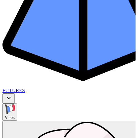
FUTURES
Villes