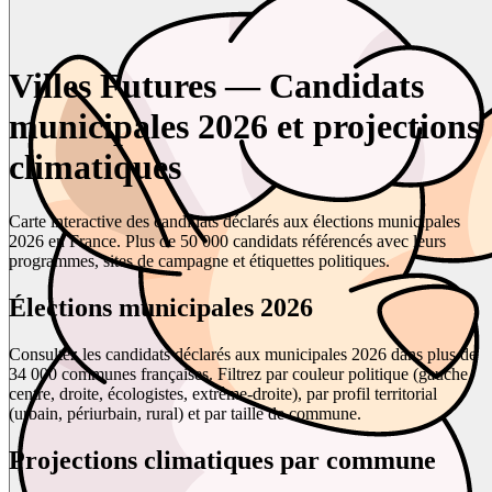
Villes Futures — Candidats
municipales 2026 et projections
climatiques
Carte interactive des candidats déclarés aux élections municipales
2026 en France. Plus de 50 000 candidats référencés avec leurs
programmes, sites de campagne et étiquettes politiques.
Élections municipales 2026
Consultez les candidats déclarés aux municipales 2026 dans plus de
34 000 communes françaises. Filtrez par couleur politique (gauche,
centre, droite, écologistes, extrême-droite), par profil territorial
(urbain, périurbain, rural) et par taille de commune.
Projections climatiques par commune