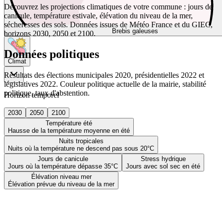
Découvrez les projections climatiques de votre commune : jours de
canicule, température estivale, élévation du niveau de la mer,
sécheresses des sols. Données issues de Météo France et du GIEC,
Brebis galeuses
horizons 2030, 2050 et 2100.
Données politiques
Climat
Résultats des élections municipales 2020, présidentielles 2022 et
législatives 2022. Couleur politique actuelle de la mairie, stabilité
politique, taux d'abstention.
Horizon temporel
2030
2050
2100
Température été
Hausse de la température moyenne en été
Nuits tropicales
Nuits où la température ne descend pas sous 20°C
Jours de canicule
Stress hydrique
Jours où la température dépasse 35°C
Jours avec sol sec en été
Élévation niveau mer
Élévation prévue du niveau de la mer