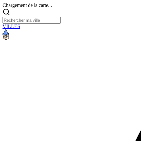
Chargement de la carte...
VILLES