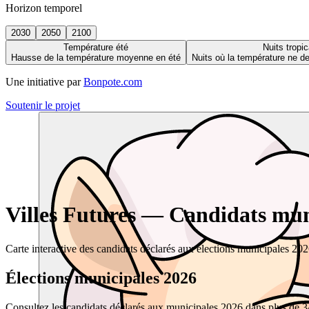
Horizon temporel
2030
2050
2100
Température été
Nuits tropic
Hausse de la température moyenne en été
Nuits où la température ne 
Une initiative par
Bonpote.com
Soutenir le projet
Villes Futures — Candidats muni
Carte interactive des candidats déclarés aux élections municipales 20
Élections municipales 2026
Consultez les candidats déclarés aux municipales 2026 dans plus de 34 0