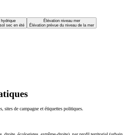
 hydrique
Élévation niveau mer
sol sec en été
Élévation prévue du niveau de la mer
atiques
 sites de campagne et étiquettes politiques.
oite, écologistes, extrême-droite), par profil territorial (urbain,