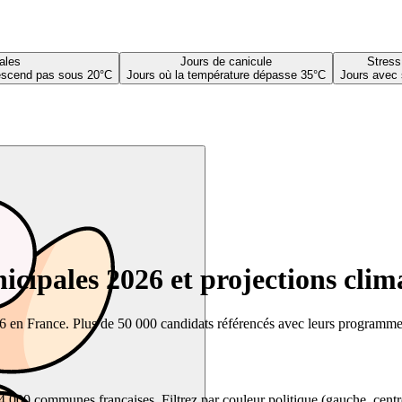
ales
Jours de canicule
Stress
descend pas sous 20°C
Jours où la température dépasse 35°C
Jours avec 
cipales 2026 et projections clim
26 en France. Plus de 50 000 candidats référencés avec leurs programmes,
00 communes françaises. Filtrez par couleur politique (gauche, centre, dr