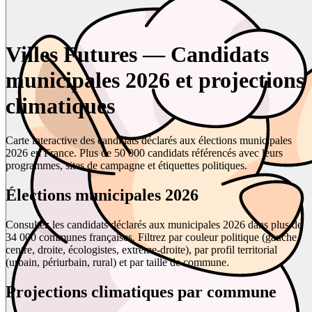
Villes Futures — Candidats
municipales 2026 et projections
climatiques
Carte interactive des candidats déclarés aux élections municipales
2026 en France. Plus de 50 000 candidats référencés avec leurs
programmes, sites de campagne et étiquettes politiques.
Élections municipales 2026
Consultez les candidats déclarés aux municipales 2026 dans plus de
34 000 communes françaises. Filtrez par couleur politique (gauche,
centre, droite, écologistes, extrême-droite), par profil territorial
(urbain, périurbain, rural) et par taille de commune.
Projections climatiques par commune