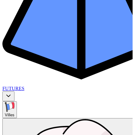
FUTURES
Villes