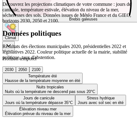
Découvrez les projections climatiques de votre commune : jours de
canicule, température estivale, élévation du niveau de la mer,
sécheresses des sols. Données issues de Météo France et du GIEC,
Brebis galeuses
horizons 2030, 2050 et 2100.
Données politiques
Climat
Résultats des élections municipales 2020, présidentielles 2022 et
législatives 2022. Couleur politique actuelle de la mairie, stabilité
politique, taux d'abstention.
Horizon temporel
2030
2050
2100
Température été
Hausse de la température moyenne en été
Nuits tropicales
Nuits où la température ne descend pas sous 20°C
Jours de canicule
Stress hydrique
Jours où la température dépasse 35°C
Jours avec sol sec en été
Élévation niveau mer
Élévation prévue du niveau de la mer