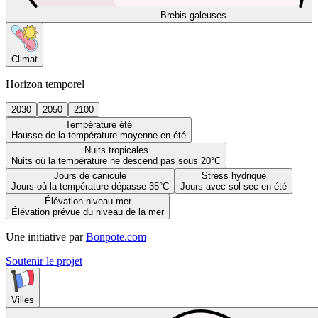
Brebis galeuses
Climat
Horizon temporel
2030
2050
2100
Température été
Hausse de la température moyenne en été
Nuits tropicales
Nuits où la température ne descend pas sous 20°C
Jours de canicule
Stress hydrique
Jours où la température dépasse 35°C
Jours avec sol sec en été
Élévation niveau mer
Élévation prévue du niveau de la mer
Une initiative par
Bonpote.com
Soutenir le projet
Villes