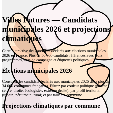
Villes Futures — Candidats
municipales 2026 et projections
climatiques
Carte interactive des candidats déclarés aux élections municipales
2026 en France. Plus de 50 000 candidats référencés avec leurs
programmes, sites de campagne et étiquettes politiques.
Élections municipales 2026
Consultez les candidats déclarés aux municipales 2026 dans plus de
34 000 communes françaises. Filtrez par couleur politique (gauche,
centre, droite, écologistes, extrême-droite), par profil territorial
(urbain, périurbain, rural) et par taille de commune.
Projections climatiques par commune