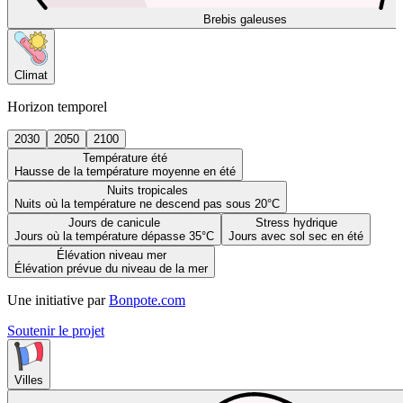
Brebis galeuses
Climat
Horizon temporel
2030
2050
2100
Température été
Hausse de la température moyenne en été
Nuits tropicales
Nuits où la température ne descend pas sous 20°C
Jours de canicule
Stress hydrique
Jours où la température dépasse 35°C
Jours avec sol sec en été
Élévation niveau mer
Élévation prévue du niveau de la mer
Une initiative par
Bonpote.com
Soutenir le projet
Villes