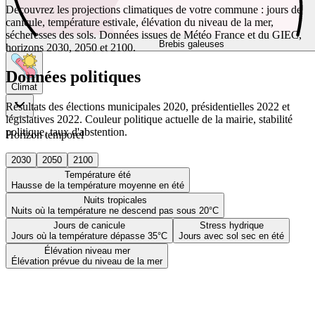
Découvrez les projections climatiques de votre commune : jours de
canicule, température estivale, élévation du niveau de la mer,
sécheresses des sols. Données issues de Météo France et du GIEC,
Brebis galeuses
horizons 2030, 2050 et 2100.
Données politiques
Climat
Résultats des élections municipales 2020, présidentielles 2022 et
législatives 2022. Couleur politique actuelle de la mairie, stabilité
politique, taux d'abstention.
Horizon temporel
2030
2050
2100
Température été
Hausse de la température moyenne en été
Nuits tropicales
Nuits où la température ne descend pas sous 20°C
Jours de canicule
Stress hydrique
Jours où la température dépasse 35°C
Jours avec sol sec en été
Élévation niveau mer
Élévation prévue du niveau de la mer