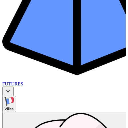
FUTURES
Villes