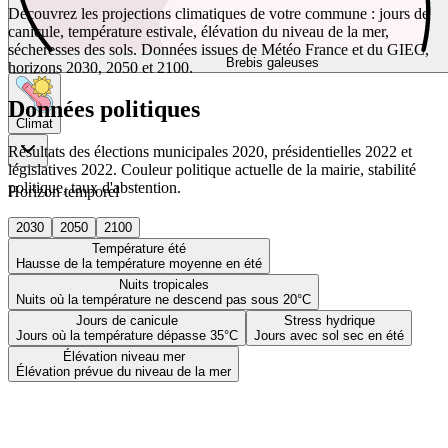
Découvrez les projections climatiques de votre commune : jours de
canicule, température estivale, élévation du niveau de la mer,
sécheresses des sols. Données issues de Météo France et du GIEC,
Brebis galeuses
horizons 2030, 2050 et 2100.
Données politiques
Climat
Résultats des élections municipales 2020, présidentielles 2022 et
législatives 2022. Couleur politique actuelle de la mairie, stabilité
politique, taux d'abstention.
Horizon temporel
2030
2050
2100
Température été
Hausse de la température moyenne en été
Nuits tropicales
Nuits où la température ne descend pas sous 20°C
Jours de canicule
Stress hydrique
Jours où la température dépasse 35°C
Jours avec sol sec en été
Élévation niveau mer
Élévation prévue du niveau de la mer