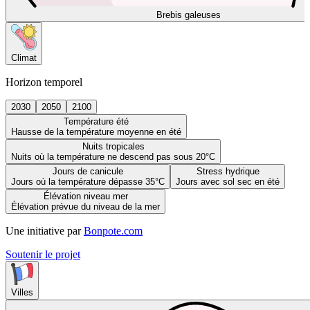
Brebis galeuses
Climat
Horizon temporel
2030
2050
2100
Température été
Hausse de la température moyenne en été
Nuits tropicales
Nuits où la température ne descend pas sous 20°C
Jours de canicule
Stress hydrique
Jours où la température dépasse 35°C
Jours avec sol sec en été
Élévation niveau mer
Élévation prévue du niveau de la mer
Une initiative par
Bonpote.com
Soutenir le projet
Villes