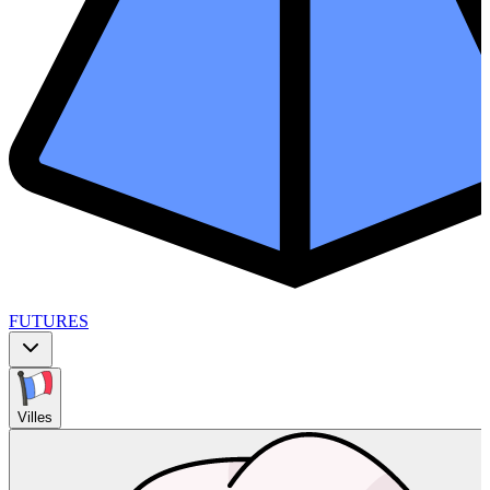
FUTURES
Villes