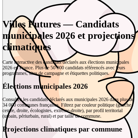
Villes Futures — Candidats
municipales 2026 et projections
climatiques
Carte interactive des candidats déclarés aux élections municipales
2026 en France. Plus de 50 000 candidats référencés avec leurs
programmes, sites de campagne et étiquettes politiques.
Élections municipales 2026
Consultez les candidats déclarés aux municipales 2026 dans plus de
34 000 communes françaises. Filtrez par couleur politique (gauche,
centre, droite, écologistes, extrême-droite), par profil territorial
(urbain, périurbain, rural) et par taille de commune.
Projections climatiques par commune