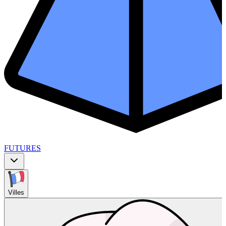
FUTURES
Villes