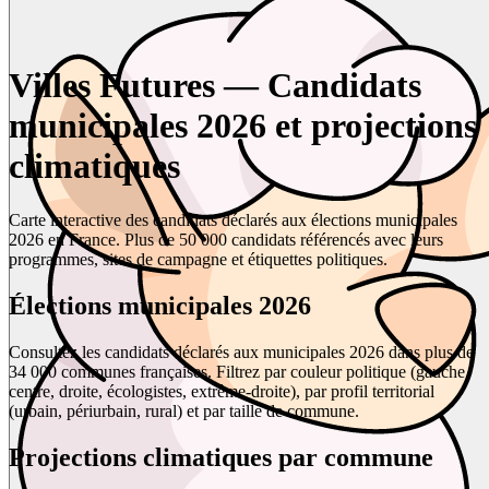
Villes Futures — Candidats
municipales 2026 et projections
climatiques
Carte interactive des candidats déclarés aux élections municipales
2026 en France. Plus de 50 000 candidats référencés avec leurs
programmes, sites de campagne et étiquettes politiques.
Élections municipales 2026
Consultez les candidats déclarés aux municipales 2026 dans plus de
34 000 communes françaises. Filtrez par couleur politique (gauche,
centre, droite, écologistes, extrême-droite), par profil territorial
(urbain, périurbain, rural) et par taille de commune.
Projections climatiques par commune