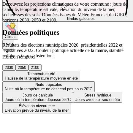
Découvrez les projections climatiques de votre commune : jours de
canicule, température estivale, élévation du niveau de la mer,
sécheresses des sols. Données issues de Météo France et du GIEC,
Brebis galeuses
horizons 2030, 2050 et 2100.
Données politiques
Climat
Résultats des élections municipales 2020, présidentielles 2022 et
législatives 2022. Couleur politique actuelle de la mairie, stabilité
politique, taux d'abstention.
Horizon temporel
2030
2050
2100
Température été
Hausse de la température moyenne en été
Nuits tropicales
Nuits où la température ne descend pas sous 20°C
Jours de canicule
Stress hydrique
Jours où la température dépasse 35°C
Jours avec sol sec en été
Élévation niveau mer
Élévation prévue du niveau de la mer