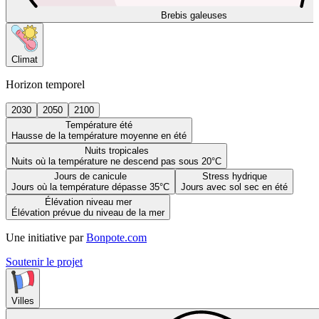
Brebis galeuses
Climat
Horizon temporel
2030
2050
2100
Température été
Hausse de la température moyenne en été
Nuits tropicales
Nuits où la température ne descend pas sous 20°C
Jours de canicule
Stress hydrique
Jours où la température dépasse 35°C
Jours avec sol sec en été
Élévation niveau mer
Élévation prévue du niveau de la mer
Une initiative par
Bonpote.com
Soutenir le projet
Villes