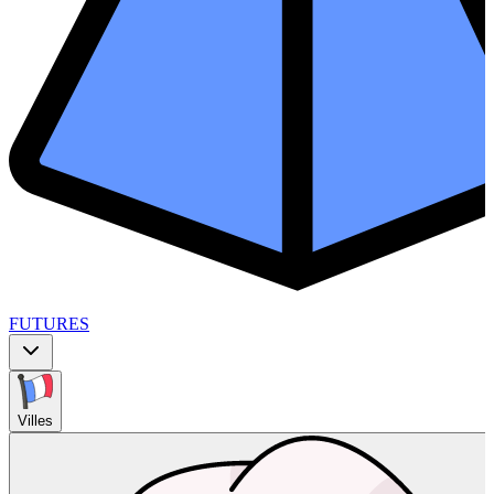
FUTURES
Villes