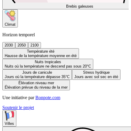
Brebis galeuses
Climat
Horizon temporel
2030
2050
2100
Température été
Hausse de la température moyenne en été
Nuits tropicales
Nuits où la température ne descend pas sous 20°C
Jours de canicule
Stress hydrique
Jours où la température dépasse 35°C
Jours avec sol sec en été
Élévation niveau mer
Élévation prévue du niveau de la mer
Une initiative par
Bonpote.com
Soutenir le projet
Villes