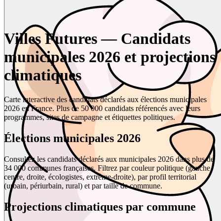
Villes Futures — Candidats
municipales 2026 et projections
climatiques
Carte interactive des candidats déclarés aux élections municipales
2026 en France. Plus de 50 000 candidats référencés avec leurs
programmes, sites de campagne et étiquettes politiques.
Élections municipales 2026
Consultez les candidats déclarés aux municipales 2026 dans plus de
34 000 communes françaises. Filtrez par couleur politique (gauche,
centre, droite, écologistes, extrême-droite), par profil territorial
(urbain, périurbain, rural) et par taille de commune.
Projections climatiques par commune