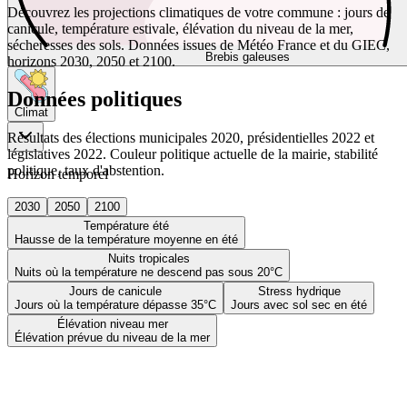
Découvrez les projections climatiques de votre commune : jours de
canicule, température estivale, élévation du niveau de la mer,
sécheresses des sols. Données issues de Météo France et du GIEC,
Brebis galeuses
horizons 2030, 2050 et 2100.
Données politiques
Climat
Résultats des élections municipales 2020, présidentielles 2022 et
législatives 2022. Couleur politique actuelle de la mairie, stabilité
politique, taux d'abstention.
Horizon temporel
2030
2050
2100
Température été
Hausse de la température moyenne en été
Nuits tropicales
Nuits où la température ne descend pas sous 20°C
Jours de canicule
Stress hydrique
Jours où la température dépasse 35°C
Jours avec sol sec en été
Élévation niveau mer
Élévation prévue du niveau de la mer