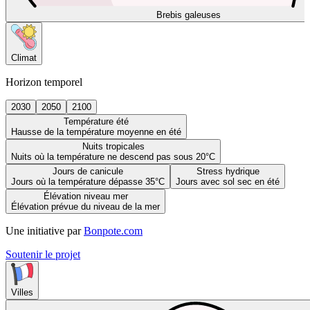
Brebis galeuses
Climat
Horizon temporel
2030
2050
2100
Température été
Hausse de la température moyenne en été
Nuits tropicales
Nuits où la température ne descend pas sous 20°C
Jours de canicule
Stress hydrique
Jours où la température dépasse 35°C
Jours avec sol sec en été
Élévation niveau mer
Élévation prévue du niveau de la mer
Une initiative par
Bonpote.com
Soutenir le projet
Villes