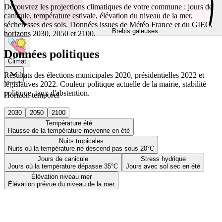
Découvrez les projections climatiques de votre commune : jours de
canicule, température estivale, élévation du niveau de la mer,
sécheresses des sols. Données issues de Météo France et du GIEC,
Brebis galeuses
horizons 2030, 2050 et 2100.
Données politiques
Climat
Résultats des élections municipales 2020, présidentielles 2022 et
législatives 2022. Couleur politique actuelle de la mairie, stabilité
politique, taux d'abstention.
Horizon temporel
2030
2050
2100
Température été
Hausse de la température moyenne en été
Nuits tropicales
Nuits où la température ne descend pas sous 20°C
Jours de canicule
Stress hydrique
Jours où la température dépasse 35°C
Jours avec sol sec en été
Élévation niveau mer
Élévation prévue du niveau de la mer