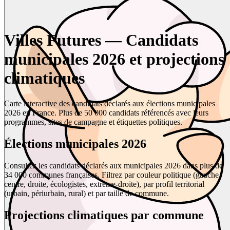
Villes Futures — Candidats
municipales 2026 et projections
climatiques
Carte interactive des candidats déclarés aux élections municipales
2026 en France. Plus de 50 000 candidats référencés avec leurs
programmes, sites de campagne et étiquettes politiques.
Élections municipales 2026
Consultez les candidats déclarés aux municipales 2026 dans plus de
34 000 communes françaises. Filtrez par couleur politique (gauche,
centre, droite, écologistes, extrême-droite), par profil territorial
(urbain, périurbain, rural) et par taille de commune.
Projections climatiques par commune