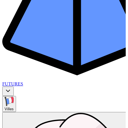
FUTURES
Villes