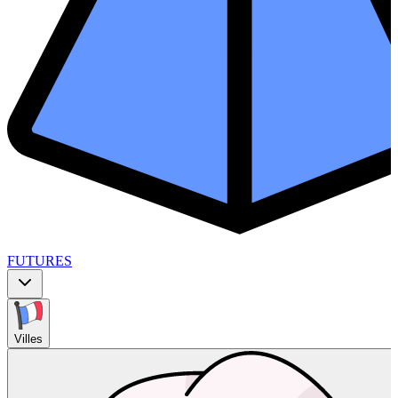
FUTURES
Villes