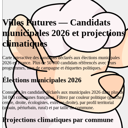
Villes Futures — Candidats
municipales 2026 et projections
climatiques
Carte interactive des candidats déclarés aux élections municipales
2026 en France. Plus de 50 000 candidats référencés avec leurs
programmes, sites de campagne et étiquettes politiques.
Élections municipales 2026
Consultez les candidats déclarés aux municipales 2026 dans plus de
34 000 communes françaises. Filtrez par couleur politique (gauche,
centre, droite, écologistes, extrême-droite), par profil territorial
(urbain, périurbain, rural) et par taille de commune.
Projections climatiques par commune