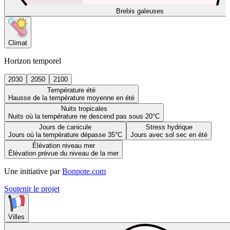
Brebis galeuses
Climat
Horizon temporel
2030
2050
2100
Température été
Hausse de la température moyenne en été
Nuits tropicales
Nuits où la température ne descend pas sous 20°C
Jours de canicule
Stress hydrique
Jours où la température dépasse 35°C
Jours avec sol sec en été
Élévation niveau mer
Élévation prévue du niveau de la mer
Une initiative par
Bonpote.com
Soutenir le projet
Villes