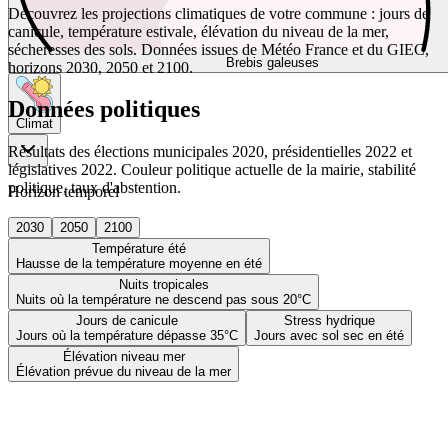
Découvrez les projections climatiques de votre commune : jours de
canicule, température estivale, élévation du niveau de la mer,
sécheresses des sols. Données issues de Météo France et du GIEC,
Brebis galeuses
horizons 2030, 2050 et 2100.
Données politiques
Climat
Résultats des élections municipales 2020, présidentielles 2022 et
législatives 2022. Couleur politique actuelle de la mairie, stabilité
politique, taux d'abstention.
Horizon temporel
2030
2050
2100
Température été
Hausse de la température moyenne en été
Nuits tropicales
Nuits où la température ne descend pas sous 20°C
Jours de canicule
Stress hydrique
Jours où la température dépasse 35°C
Jours avec sol sec en été
Élévation niveau mer
Élévation prévue du niveau de la mer