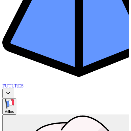
FUTURES
Villes