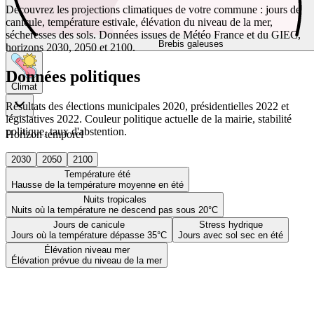
Découvrez les projections climatiques de votre commune : jours de
canicule, température estivale, élévation du niveau de la mer,
sécheresses des sols. Données issues de Météo France et du GIEC,
Brebis galeuses
horizons 2030, 2050 et 2100.
Données politiques
Climat
Résultats des élections municipales 2020, présidentielles 2022 et
législatives 2022. Couleur politique actuelle de la mairie, stabilité
politique, taux d'abstention.
Horizon temporel
2030
2050
2100
Température été
Hausse de la température moyenne en été
Nuits tropicales
Nuits où la température ne descend pas sous 20°C
Jours de canicule
Stress hydrique
Jours où la température dépasse 35°C
Jours avec sol sec en été
Élévation niveau mer
Élévation prévue du niveau de la mer