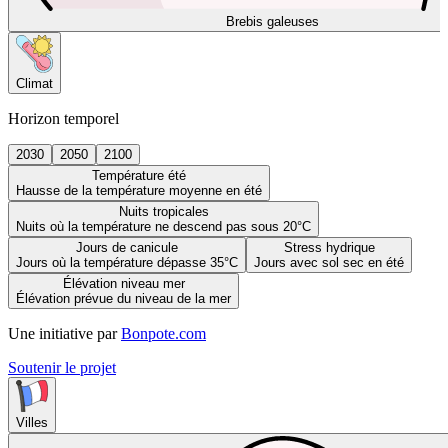
Brebis galeuses
Climat
Horizon temporel
2030
2050
2100
Température été
Hausse de la température moyenne en été
Nuits tropicales
Nuits où la température ne descend pas sous 20°C
Jours de canicule
Stress hydrique
Jours où la température dépasse 35°C
Jours avec sol sec en été
Élévation niveau mer
Élévation prévue du niveau de la mer
Une initiative par
Bonpote.com
Soutenir le projet
Villes