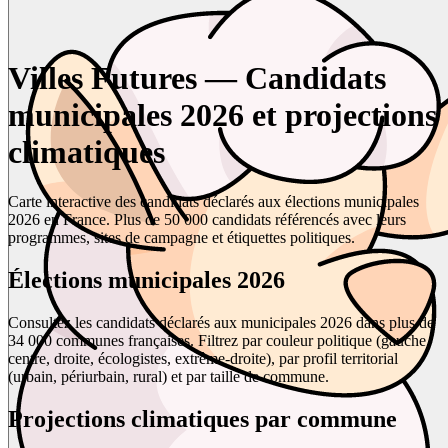
Villes Futures — Candidats
municipales 2026 et projections
climatiques
Carte interactive des candidats déclarés aux élections municipales
2026 en France. Plus de 50 000 candidats référencés avec leurs
programmes, sites de campagne et étiquettes politiques.
Élections municipales 2026
Consultez les candidats déclarés aux municipales 2026 dans plus de
34 000 communes françaises. Filtrez par couleur politique (gauche,
centre, droite, écologistes, extrême-droite), par profil territorial
(urbain, périurbain, rural) et par taille de commune.
Projections climatiques par commune