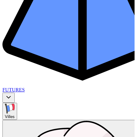
FUTURES
Villes