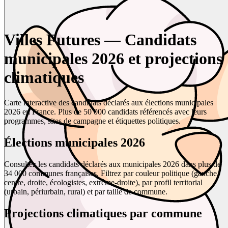
Villes Futures — Candidats
municipales 2026 et projections
climatiques
Carte interactive des candidats déclarés aux élections municipales
2026 en France. Plus de 50 000 candidats référencés avec leurs
programmes, sites de campagne et étiquettes politiques.
Élections municipales 2026
Consultez les candidats déclarés aux municipales 2026 dans plus de
34 000 communes françaises. Filtrez par couleur politique (gauche,
centre, droite, écologistes, extrême-droite), par profil territorial
(urbain, périurbain, rural) et par taille de commune.
Projections climatiques par commune