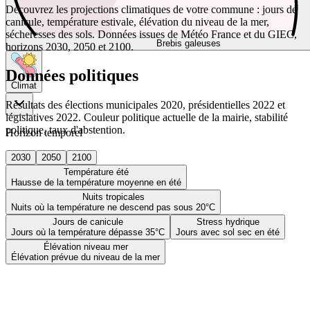
Découvrez les projections climatiques de votre commune : jours de
canicule, température estivale, élévation du niveau de la mer,
sécheresses des sols. Données issues de Météo France et du GIEC,
Brebis galeuses
horizons 2030, 2050 et 2100.
Données politiques
Climat
Résultats des élections municipales 2020, présidentielles 2022 et
législatives 2022. Couleur politique actuelle de la mairie, stabilité
politique, taux d'abstention.
Horizon temporel
2030
2050
2100
Température été
Hausse de la température moyenne en été
Nuits tropicales
Nuits où la température ne descend pas sous 20°C
Jours de canicule
Stress hydrique
Jours où la température dépasse 35°C
Jours avec sol sec en été
Élévation niveau mer
Élévation prévue du niveau de la mer