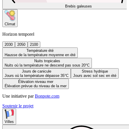
Brebis galeuses
Climat
Horizon temporel
2030
2050
2100
Température été
Hausse de la température moyenne en été
Nuits tropicales
Nuits où la température ne descend pas sous 20°C
Jours de canicule
Stress hydrique
Jours où la température dépasse 35°C
Jours avec sol sec en été
Élévation niveau mer
Élévation prévue du niveau de la mer
Une initiative par
Bonpote.com
Soutenir le projet
Villes