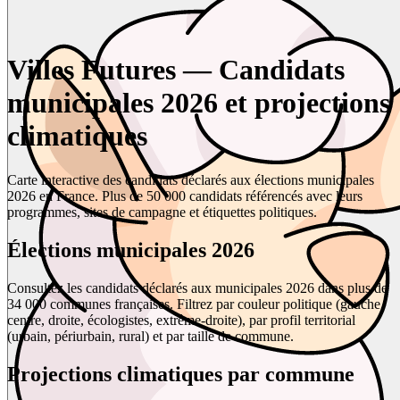
Villes Futures — Candidats
municipales 2026 et projections
climatiques
Carte interactive des candidats déclarés aux élections municipales
2026 en France. Plus de 50 000 candidats référencés avec leurs
programmes, sites de campagne et étiquettes politiques.
Élections municipales 2026
Consultez les candidats déclarés aux municipales 2026 dans plus de
34 000 communes françaises. Filtrez par couleur politique (gauche,
centre, droite, écologistes, extrême-droite), par profil territorial
(urbain, périurbain, rural) et par taille de commune.
Projections climatiques par commune