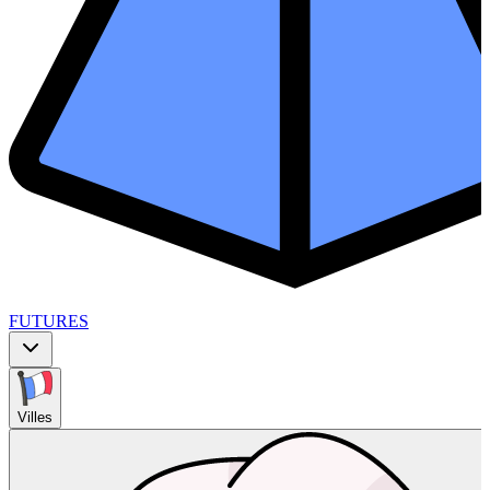
FUTURES
Villes