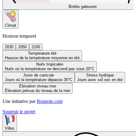
Brebis galeuses
Climat
Horizon temporel
2030
2050
2100
Température été
Hausse de la température moyenne en été
Nuits tropicales
Nuits où la température ne descend pas sous 20°C
Jours de canicule
Stress hydrique
Jours où la température dépasse 35°C
Jours avec sol sec en été
Élévation niveau mer
Élévation prévue du niveau de la mer
Une initiative par
Bonpote.com
Soutenir le projet
Villes