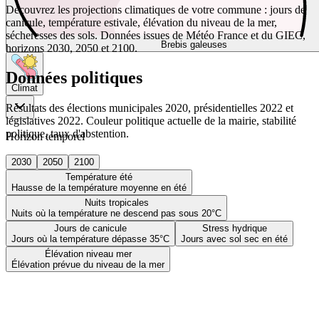
Découvrez les projections climatiques de votre commune : jours de
canicule, température estivale, élévation du niveau de la mer,
sécheresses des sols. Données issues de Météo France et du GIEC,
Brebis galeuses
horizons 2030, 2050 et 2100.
Données politiques
Climat
Résultats des élections municipales 2020, présidentielles 2022 et
législatives 2022. Couleur politique actuelle de la mairie, stabilité
politique, taux d'abstention.
Horizon temporel
2030
2050
2100
Température été
Hausse de la température moyenne en été
Nuits tropicales
Nuits où la température ne descend pas sous 20°C
Jours de canicule
Stress hydrique
Jours où la température dépasse 35°C
Jours avec sol sec en été
Élévation niveau mer
Élévation prévue du niveau de la mer