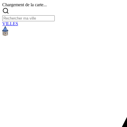
Chargement de la carte...
VILLES