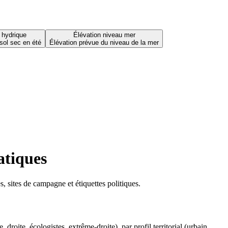
 hydrique
Élévation niveau mer
sol sec en été
Élévation prévue du niveau de la mer
atiques
 sites de campagne et étiquettes politiques.
oite, écologistes, extrême-droite), par profil territorial (urbain,