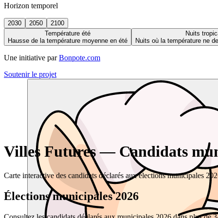
Horizon temporel
2030
2050
2100
Température été
Nuits tropic
Hausse de la température moyenne en été
Nuits où la température ne 
Une initiative par
Bonpote.com
Soutenir le projet
Villes Futures — Candidats muni
Carte interactive des candidats déclarés aux élections municipales 20
Élections municipales 2026
Consultez les candidats déclarés aux municipales 2026 dans plus de 34 0