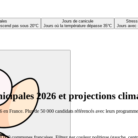
ales
Jours de canicule
Stress
descend pas sous 20°C
Jours où la température dépasse 35°C
Jours avec 
cipales 2026 et projections clim
26 en France. Plus de 50 000 candidats référencés avec leurs programmes,
00 communes françaises. Filtrez par couleur politique (gauche, centre, dr