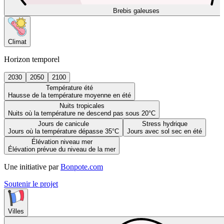
Brebis galeuses
Climat
Horizon temporel
2030
2050
2100
Température été
Hausse de la température moyenne en été
Nuits tropicales
Nuits où la température ne descend pas sous 20°C
Jours de canicule
Stress hydrique
Jours où la température dépasse 35°C
Jours avec sol sec en été
Élévation niveau mer
Élévation prévue du niveau de la mer
Une initiative par
Bonpote.com
Soutenir le projet
Villes