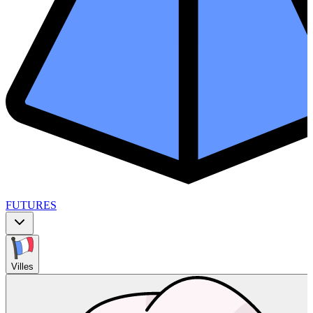
FUTURES
Villes