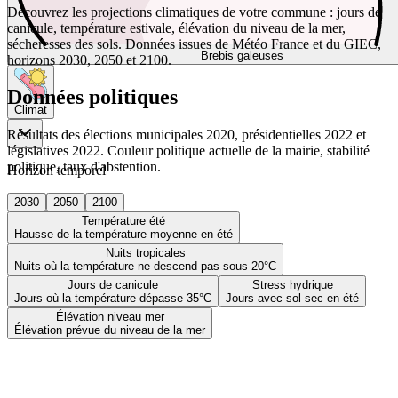
Découvrez les projections climatiques de votre commune : jours de
canicule, température estivale, élévation du niveau de la mer,
sécheresses des sols. Données issues de Météo France et du GIEC,
Brebis galeuses
horizons 2030, 2050 et 2100.
Données politiques
Climat
Résultats des élections municipales 2020, présidentielles 2022 et
législatives 2022. Couleur politique actuelle de la mairie, stabilité
politique, taux d'abstention.
Horizon temporel
2030
2050
2100
Température été
Hausse de la température moyenne en été
Nuits tropicales
Nuits où la température ne descend pas sous 20°C
Jours de canicule
Stress hydrique
Jours où la température dépasse 35°C
Jours avec sol sec en été
Élévation niveau mer
Élévation prévue du niveau de la mer