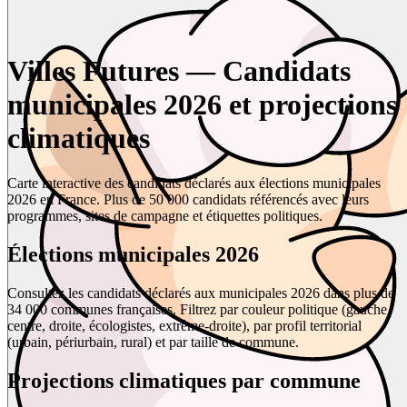
Villes Futures — Candidats
municipales 2026 et projections
climatiques
Carte interactive des candidats déclarés aux élections municipales
2026 en France. Plus de 50 000 candidats référencés avec leurs
programmes, sites de campagne et étiquettes politiques.
Élections municipales 2026
Consultez les candidats déclarés aux municipales 2026 dans plus de
34 000 communes françaises. Filtrez par couleur politique (gauche,
centre, droite, écologistes, extrême-droite), par profil territorial
(urbain, périurbain, rural) et par taille de commune.
Projections climatiques par commune