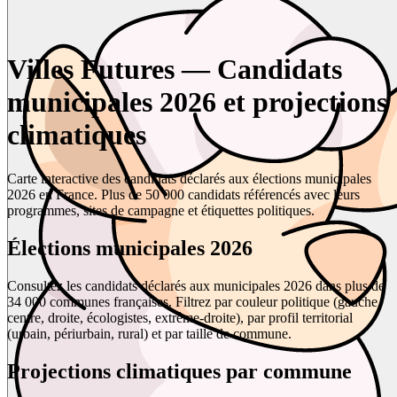
Villes Futures — Candidats
municipales 2026 et projections
climatiques
Carte interactive des candidats déclarés aux élections municipales
2026 en France. Plus de 50 000 candidats référencés avec leurs
programmes, sites de campagne et étiquettes politiques.
Élections municipales 2026
Consultez les candidats déclarés aux municipales 2026 dans plus de
34 000 communes françaises. Filtrez par couleur politique (gauche,
centre, droite, écologistes, extrême-droite), par profil territorial
(urbain, périurbain, rural) et par taille de commune.
Projections climatiques par commune