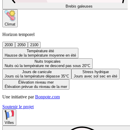
Brebis galeuses
Climat
Horizon temporel
2030
2050
2100
Température été
Hausse de la température moyenne en été
Nuits tropicales
Nuits où la température ne descend pas sous 20°C
Jours de canicule
Stress hydrique
Jours où la température dépasse 35°C
Jours avec sol sec en été
Élévation niveau mer
Élévation prévue du niveau de la mer
Une initiative par
Bonpote.com
Soutenir le projet
Villes