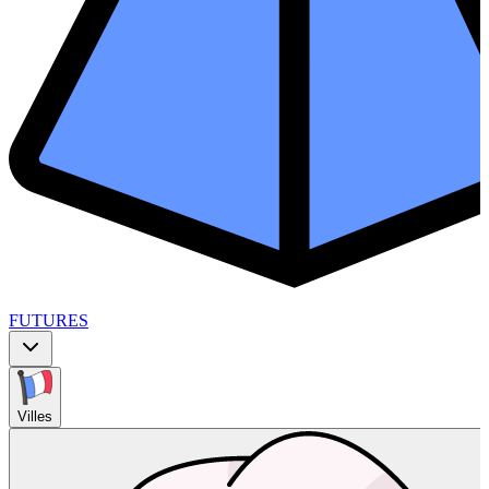
FUTURES
Villes