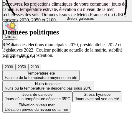
Découvrez les projections climatiques de votre commune : jours de
canicule, température estivale, élévation du niveau de la mer,
sécheresses des sols. Données issues de Météo France et du GIEC,
Brebis galeuses
horizons 2030, 2050 et 2100.
Données politiques
Climat
Résultats des élections municipales 2020, présidentielles 2022 et
législatives 2022. Couleur politique actuelle de la mairie, stabilité
politique, taux d'abstention.
Horizon temporel
2030
2050
2100
Température été
Hausse de la température moyenne en été
Nuits tropicales
Nuits où la température ne descend pas sous 20°C
Jours de canicule
Stress hydrique
Jours où la température dépasse 35°C
Jours avec sol sec en été
Élévation niveau mer
Élévation prévue du niveau de la mer