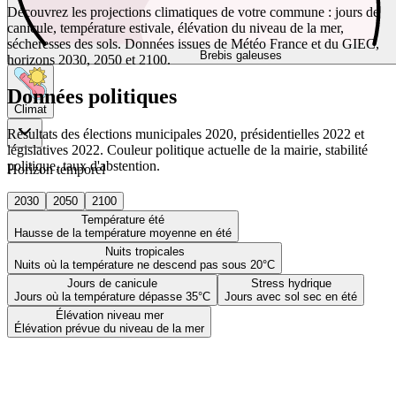
Découvrez les projections climatiques de votre commune : jours de
canicule, température estivale, élévation du niveau de la mer,
sécheresses des sols. Données issues de Météo France et du GIEC,
Brebis galeuses
horizons 2030, 2050 et 2100.
Données politiques
Climat
Résultats des élections municipales 2020, présidentielles 2022 et
législatives 2022. Couleur politique actuelle de la mairie, stabilité
politique, taux d'abstention.
Horizon temporel
2030
2050
2100
Température été
Hausse de la température moyenne en été
Nuits tropicales
Nuits où la température ne descend pas sous 20°C
Jours de canicule
Stress hydrique
Jours où la température dépasse 35°C
Jours avec sol sec en été
Élévation niveau mer
Élévation prévue du niveau de la mer