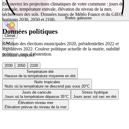
Découvrez les projections climatiques de votre commune : jours de
canicule, température estivale, élévation du niveau de la mer,
sécheresses des sols. Données issues de Météo France et du GIEC,
Brebis galeuses
horizons 2030, 2050 et 2100.
Données politiques
Climat
Résultats des élections municipales 2020, présidentielles 2022 et
législatives 2022. Couleur politique actuelle de la mairie, stabilité
politique, taux d'abstention.
Horizon temporel
2030
2050
2100
Température été
Hausse de la température moyenne en été
Nuits tropicales
Nuits où la température ne descend pas sous 20°C
Jours de canicule
Stress hydrique
Jours où la température dépasse 35°C
Jours avec sol sec en été
Élévation niveau mer
Élévation prévue du niveau de la mer