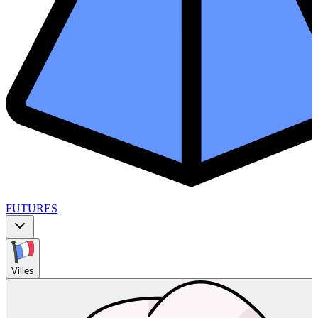
FUTURES
Villes