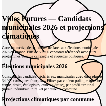
Villes Futures — Candidats
municipales 2026 et projections
climatiques
Carte interactive des candidats déclarés aux élections municipales
2026 en France. Plus de 50 000 candidats référencés avec leurs
programmes, sites de campagne et étiquettes politiques.
Élections municipales 2026
Consultez les candidats déclarés aux municipales 2026 dans plus de
34 000 communes françaises. Filtrez par couleur politique (gauche,
centre, droite, écologistes, extrême-droite), par profil territorial
(urbain, périurbain, rural) et par taille de commune.
Projections climatiques par commune