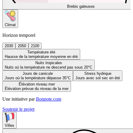
Brebis galeuses
Climat
Horizon temporel
2030
2050
2100
Température été
Hausse de la température moyenne en été
Nuits tropicales
Nuits où la température ne descend pas sous 20°C
Jours de canicule
Stress hydrique
Jours où la température dépasse 35°C
Jours avec sol sec en été
Élévation niveau mer
Élévation prévue du niveau de la mer
Une initiative par
Bonpote.com
Soutenir le projet
Villes