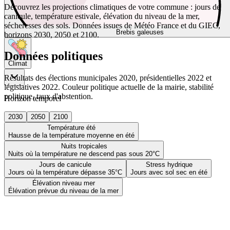
Découvrez les projections climatiques de votre commune : jours de
canicule, température estivale, élévation du niveau de la mer,
sécheresses des sols. Données issues de Météo France et du GIEC,
Brebis galeuses
horizons 2030, 2050 et 2100.
Données politiques
Climat
Résultats des élections municipales 2020, présidentielles 2022 et
législatives 2022. Couleur politique actuelle de la mairie, stabilité
politique, taux d'abstention.
Horizon temporel
2030
2050
2100
Température été
Hausse de la température moyenne en été
Nuits tropicales
Nuits où la température ne descend pas sous 20°C
Jours de canicule
Stress hydrique
Jours où la température dépasse 35°C
Jours avec sol sec en été
Élévation niveau mer
Élévation prévue du niveau de la mer