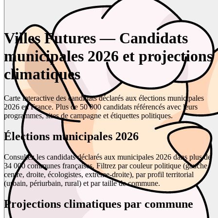
Villes Futures — Candidats
municipales 2026 et projections
climatiques
Carte interactive des candidats déclarés aux élections municipales
2026 en France. Plus de 50 000 candidats référencés avec leurs
programmes, sites de campagne et étiquettes politiques.
Élections municipales 2026
Consultez les candidats déclarés aux municipales 2026 dans plus de
34 000 communes françaises. Filtrez par couleur politique (gauche,
centre, droite, écologistes, extrême-droite), par profil territorial
(urbain, périurbain, rural) et par taille de commune.
Projections climatiques par commune