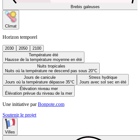
Brebis galeuses
Climat
Horizon temporel
2030
2050
2100
Température été
Hausse de la température moyenne en été
Nuits tropicales
Nuits où la température ne descend pas sous 20°C
Jours de canicule
Stress hydrique
Jours où la température dépasse 35°C
Jours avec sol sec en été
Élévation niveau mer
Élévation prévue du niveau de la mer
Une initiative par
Bonpote.com
Soutenir le projet
Villes