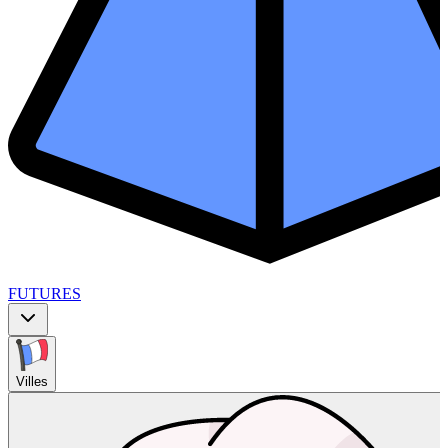
FUTURES
Villes