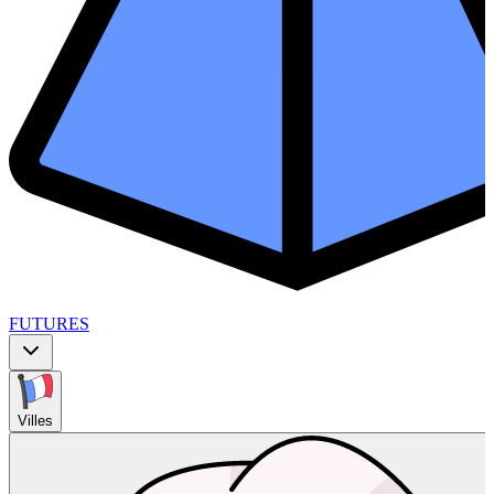
FUTURES
Villes