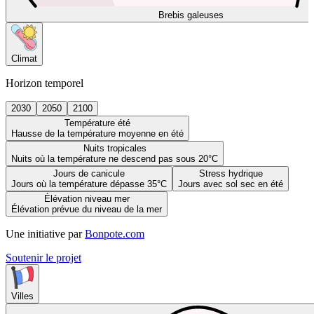
Brebis galeuses
Climat
Horizon temporel
2030
2050
2100
Température été
Hausse de la température moyenne en été
Nuits tropicales
Nuits où la température ne descend pas sous 20°C
Jours de canicule
Stress hydrique
Jours où la température dépasse 35°C
Jours avec sol sec en été
Élévation niveau mer
Élévation prévue du niveau de la mer
Une initiative par
Bonpote.com
Soutenir le projet
Villes