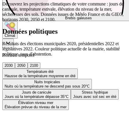
Découvrez les projections climatiques de votre commune : jours de
canicule, température estivale, élévation du niveau de la mer,
sécheresses des sols. Données issues de Météo France et du GIEC,
Brebis galeuses
horizons 2030, 2050 et 2100.
Données politiques
Climat
Résultats des élections municipales 2020, présidentielles 2022 et
législatives 2022. Couleur politique actuelle de la mairie, stabilité
politique, taux d'abstention.
Horizon temporel
2030
2050
2100
Température été
Hausse de la température moyenne en été
Nuits tropicales
Nuits où la température ne descend pas sous 20°C
Jours de canicule
Stress hydrique
Jours où la température dépasse 35°C
Jours avec sol sec en été
Élévation niveau mer
Élévation prévue du niveau de la mer