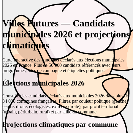
Villes Futures — Candidats
municipales 2026 et projections
climatiques
Carte interactive des candidats déclarés aux élections municipales
2026 en France. Plus de 50 000 candidats référencés avec leurs
programmes, sites de campagne et étiquettes politiques.
Élections municipales 2026
Consultez les candidats déclarés aux municipales 2026 dans plus de
34 000 communes françaises. Filtrez par couleur politique (gauche,
centre, droite, écologistes, extrême-droite), par profil territorial
(urbain, périurbain, rural) et par taille de commune.
Projections climatiques par commune