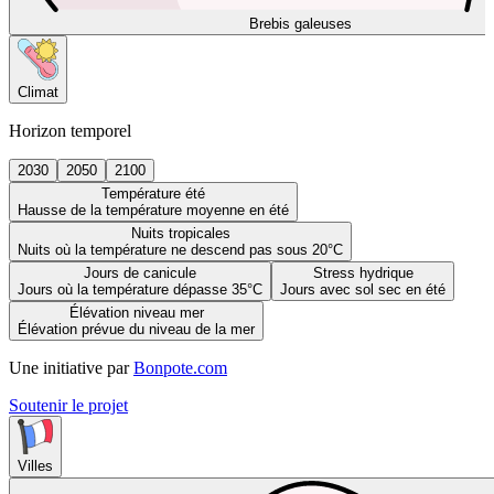
Brebis galeuses
Climat
Horizon temporel
2030
2050
2100
Température été
Hausse de la température moyenne en été
Nuits tropicales
Nuits où la température ne descend pas sous 20°C
Jours de canicule
Stress hydrique
Jours où la température dépasse 35°C
Jours avec sol sec en été
Élévation niveau mer
Élévation prévue du niveau de la mer
Une initiative par
Bonpote.com
Soutenir le projet
Villes