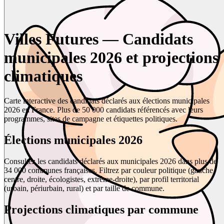
Villes Futures — Candidats
municipales 2026 et projections
climatiques
Carte interactive des candidats déclarés aux élections municipales
2026 en France. Plus de 50 000 candidats référencés avec leurs
programmes, sites de campagne et étiquettes politiques.
Élections municipales 2026
Consultez les candidats déclarés aux municipales 2026 dans plus de
34 000 communes françaises. Filtrez par couleur politique (gauche,
centre, droite, écologistes, extrême-droite), par profil territorial
(urbain, périurbain, rural) et par taille de commune.
Projections climatiques par commune