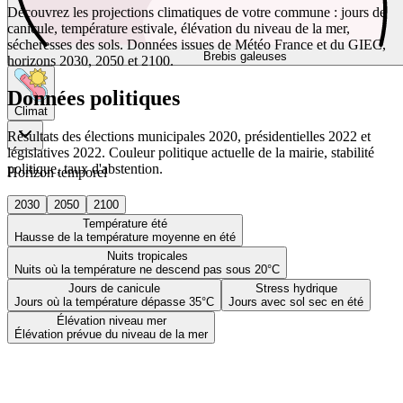
Découvrez les projections climatiques de votre commune : jours de
canicule, température estivale, élévation du niveau de la mer,
sécheresses des sols. Données issues de Météo France et du GIEC,
Brebis galeuses
horizons 2030, 2050 et 2100.
Données politiques
Climat
Résultats des élections municipales 2020, présidentielles 2022 et
législatives 2022. Couleur politique actuelle de la mairie, stabilité
politique, taux d'abstention.
Horizon temporel
2030
2050
2100
Température été
Hausse de la température moyenne en été
Nuits tropicales
Nuits où la température ne descend pas sous 20°C
Jours de canicule
Stress hydrique
Jours où la température dépasse 35°C
Jours avec sol sec en été
Élévation niveau mer
Élévation prévue du niveau de la mer