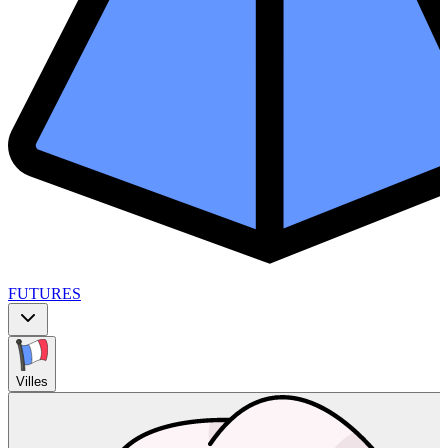
FUTURES
Villes