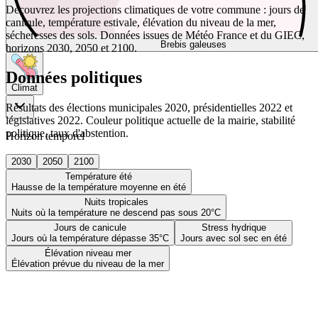
Découvrez les projections climatiques de votre commune : jours de
canicule, température estivale, élévation du niveau de la mer,
sécheresses des sols. Données issues de Météo France et du GIEC,
Brebis galeuses
horizons 2030, 2050 et 2100.
Données politiques
Climat
Résultats des élections municipales 2020, présidentielles 2022 et
législatives 2022. Couleur politique actuelle de la mairie, stabilité
politique, taux d'abstention.
Horizon temporel
2030
2050
2100
Température été
Hausse de la température moyenne en été
Nuits tropicales
Nuits où la température ne descend pas sous 20°C
Jours de canicule
Stress hydrique
Jours où la température dépasse 35°C
Jours avec sol sec en été
Élévation niveau mer
Élévation prévue du niveau de la mer