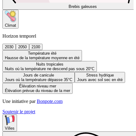
Brebis galeuses
Climat
Horizon temporel
2030
2050
2100
Température été
Hausse de la température moyenne en été
Nuits tropicales
Nuits où la température ne descend pas sous 20°C
Jours de canicule
Stress hydrique
Jours où la température dépasse 35°C
Jours avec sol sec en été
Élévation niveau mer
Élévation prévue du niveau de la mer
Une initiative par
Bonpote.com
Soutenir le projet
Villes