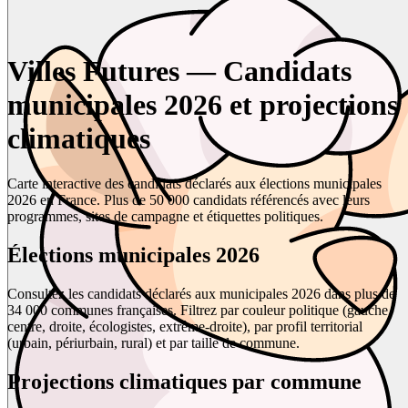
Villes Futures — Candidats
municipales 2026 et projections
climatiques
Carte interactive des candidats déclarés aux élections municipales
2026 en France. Plus de 50 000 candidats référencés avec leurs
programmes, sites de campagne et étiquettes politiques.
Élections municipales 2026
Consultez les candidats déclarés aux municipales 2026 dans plus de
34 000 communes françaises. Filtrez par couleur politique (gauche,
centre, droite, écologistes, extrême-droite), par profil territorial
(urbain, périurbain, rural) et par taille de commune.
Projections climatiques par commune