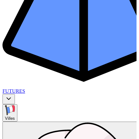
FUTURES
Villes