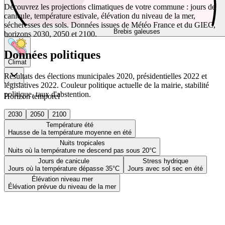
Découvrez les projections climatiques de votre commune : jours de
canicule, température estivale, élévation du niveau de la mer,
sécheresses des sols. Données issues de Météo France et du GIEC,
Brebis galeuses
horizons 2030, 2050 et 2100.
Données politiques
Climat
Résultats des élections municipales 2020, présidentielles 2022 et
législatives 2022. Couleur politique actuelle de la mairie, stabilité
politique, taux d'abstention.
Horizon temporel
2030
2050
2100
Température été
Hausse de la température moyenne en été
Nuits tropicales
Nuits où la température ne descend pas sous 20°C
Jours de canicule
Stress hydrique
Jours où la température dépasse 35°C
Jours avec sol sec en été
Élévation niveau mer
Élévation prévue du niveau de la mer