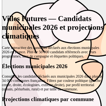
Villes Futures — Candidats
municipales 2026 et projections
climatiques
Carte interactive des candidats déclarés aux élections municipales
2026 en France. Plus de 50 000 candidats référencés avec leurs
programmes, sites de campagne et étiquettes politiques.
Élections municipales 2026
Consultez les candidats déclarés aux municipales 2026 dans plus de
34 000 communes françaises. Filtrez par couleur politique (gauche,
centre, droite, écologistes, extrême-droite), par profil territorial
(urbain, périurbain, rural) et par taille de commune.
Projections climatiques par commune