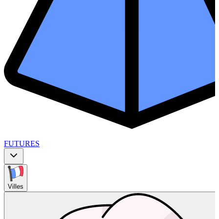
FUTURES
Villes