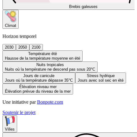
Brebis galeuses
Climat
Horizon temporel
2030
2050
2100
Température été
Hausse de la température moyenne en été
Nuits tropicales
Nuits où la température ne descend pas sous 20°C
Jours de canicule
Stress hydrique
Jours où la température dépasse 35°C
Jours avec sol sec en été
Élévation niveau mer
Élévation prévue du niveau de la mer
Une initiative par
Bonpote.com
Soutenir le projet
Villes