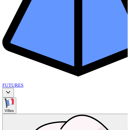
FUTURES
Villes