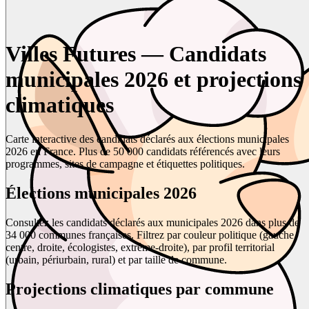
Villes Futures — Candidats
municipales 2026 et projections
climatiques
Carte interactive des candidats déclarés aux élections municipales
2026 en France. Plus de 50 000 candidats référencés avec leurs
programmes, sites de campagne et étiquettes politiques.
Élections municipales 2026
Consultez les candidats déclarés aux municipales 2026 dans plus de
34 000 communes françaises. Filtrez par couleur politique (gauche,
centre, droite, écologistes, extrême-droite), par profil territorial
(urbain, périurbain, rural) et par taille de commune.
Projections climatiques par commune