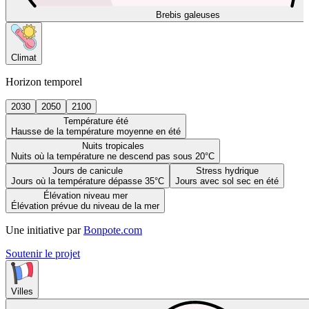
Brebis galeuses
Climat
Horizon temporel
2030
2050
2100
Température été
Hausse de la température moyenne en été
Nuits tropicales
Nuits où la température ne descend pas sous 20°C
Jours de canicule
Stress hydrique
Jours où la température dépasse 35°C
Jours avec sol sec en été
Élévation niveau mer
Élévation prévue du niveau de la mer
Une initiative par
Bonpote.com
Soutenir le projet
Villes