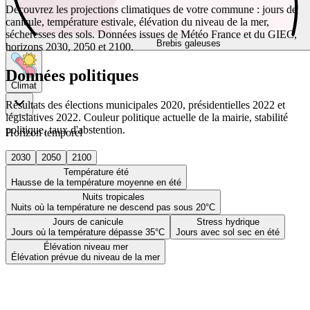
Découvrez les projections climatiques de votre commune : jours de
canicule, température estivale, élévation du niveau de la mer,
sécheresses des sols. Données issues de Météo France et du GIEC,
Brebis galeuses
horizons 2030, 2050 et 2100.
Données politiques
Climat
Résultats des élections municipales 2020, présidentielles 2022 et
législatives 2022. Couleur politique actuelle de la mairie, stabilité
politique, taux d'abstention.
Horizon temporel
2030
2050
2100
Température été
Hausse de la température moyenne en été
Nuits tropicales
Nuits où la température ne descend pas sous 20°C
Jours de canicule
Stress hydrique
Jours où la température dépasse 35°C
Jours avec sol sec en été
Élévation niveau mer
Élévation prévue du niveau de la mer