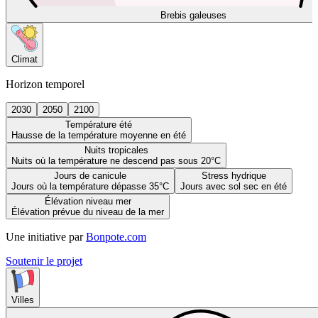
Brebis galeuses
Climat
Horizon temporel
2030
2050
2100
Température été
Hausse de la température moyenne en été
Nuits tropicales
Nuits où la température ne descend pas sous 20°C
Jours de canicule
Stress hydrique
Jours où la température dépasse 35°C
Jours avec sol sec en été
Élévation niveau mer
Élévation prévue du niveau de la mer
Une initiative par
Bonpote.com
Soutenir le projet
Villes