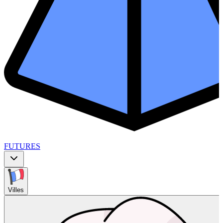
FUTURES
Villes