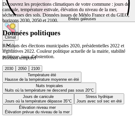
Découvrez les projections climatiques de votre commune : jours de
canicule, température estivale, élévation du niveau de la mer,
sécheresses des sols. Données issues de Météo France et du GIEC,
Brebis galeuses
horizons 2030, 2050 et 2100.
Données politiques
Climat
Résultats des élections municipales 2020, présidentielles 2022 et
législatives 2022. Couleur politique actuelle de la mairie, stabilité
politique, taux d'abstention.
Horizon temporel
2030
2050
2100
Température été
Hausse de la température moyenne en été
Nuits tropicales
Nuits où la température ne descend pas sous 20°C
Jours de canicule
Stress hydrique
Jours où la température dépasse 35°C
Jours avec sol sec en été
Élévation niveau mer
Élévation prévue du niveau de la mer