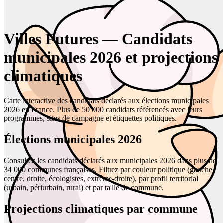
Villes Futures — Candidats
municipales 2026 et projections
climatiques
Carte interactive des candidats déclarés aux élections municipales
2026 en France. Plus de 50 000 candidats référencés avec leurs
programmes, sites de campagne et étiquettes politiques.
Élections municipales 2026
Consultez les candidats déclarés aux municipales 2026 dans plus de
34 000 communes françaises. Filtrez par couleur politique (gauche,
centre, droite, écologistes, extrême-droite), par profil territorial
(urbain, périurbain, rural) et par taille de commune.
Projections climatiques par commune