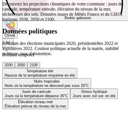
Découvrez les projections climatiques de votre commune : jours de
canicule, température estivale, élévation du niveau de la mer,
sécheresses des sols. Données issues de Météo France et du GIEC,
Brebis galeuses
horizons 2030, 2050 et 2100.
Données politiques
Climat
Résultats des élections municipales 2020, présidentielles 2022 et
législatives 2022. Couleur politique actuelle de la mairie, stabilité
politique, taux d'abstention.
Horizon temporel
2030
2050
2100
Température été
Hausse de la température moyenne en été
Nuits tropicales
Nuits où la température ne descend pas sous 20°C
Jours de canicule
Stress hydrique
Jours où la température dépasse 35°C
Jours avec sol sec en été
Élévation niveau mer
Élévation prévue du niveau de la mer