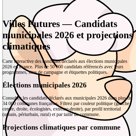
Villes Futures — Candidats
municipales 2026 et projections
climatiques
Carte interactive des candidats déclarés aux élections municipales
2026 en France. Plus de 50 000 candidats référencés avec leurs
programmes, sites de campagne et étiquettes politiques.
Élections municipales 2026
Consultez les candidats déclarés aux municipales 2026 dans plus de
34 000 communes françaises. Filtrez par couleur politique (gauche,
centre, droite, écologistes, extrême-droite), par profil territorial
(urbain, périurbain, rural) et par taille de commune.
Projections climatiques par commune