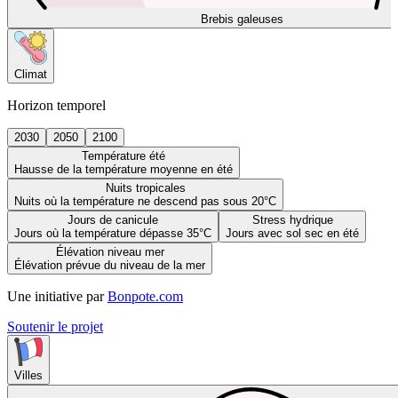
Brebis galeuses
Climat
Horizon temporel
2030
2050
2100
Température été
Hausse de la température moyenne en été
Nuits tropicales
Nuits où la température ne descend pas sous 20°C
Jours de canicule
Stress hydrique
Jours où la température dépasse 35°C
Jours avec sol sec en été
Élévation niveau mer
Élévation prévue du niveau de la mer
Une initiative par
Bonpote.com
Soutenir le projet
Villes