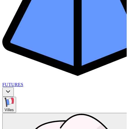
FUTURES
Villes