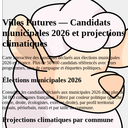
Villes Futures — Candidats
municipales 2026 et projections
climatiques
Carte interactive des candidats déclarés aux élections municipales
2026 en France. Plus de 50 000 candidats référencés avec leurs
programmes, sites de campagne et étiquettes politiques.
Élections municipales 2026
Consultez les candidats déclarés aux municipales 2026 dans plus de
34 000 communes françaises. Filtrez par couleur politique (gauche,
centre, droite, écologistes, extrême-droite), par profil territorial
(urbain, périurbain, rural) et par taille de commune.
Projections climatiques par commune