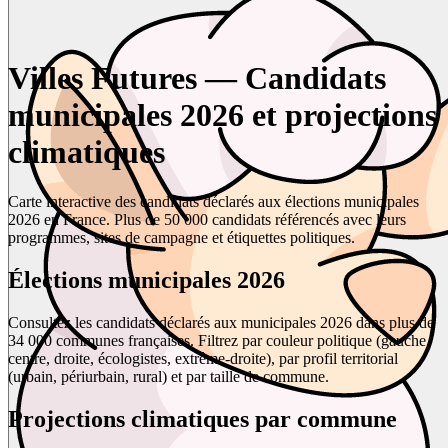
Villes Futures — Candidats
municipales 2026 et projections
climatiques
Carte interactive des candidats déclarés aux élections municipales
2026 en France. Plus de 50 000 candidats référencés avec leurs
programmes, sites de campagne et étiquettes politiques.
Élections municipales 2026
Consultez les candidats déclarés aux municipales 2026 dans plus de
34 000 communes françaises. Filtrez par couleur politique (gauche,
centre, droite, écologistes, extrême-droite), par profil territorial
(urbain, périurbain, rural) et par taille de commune.
Projections climatiques par commune