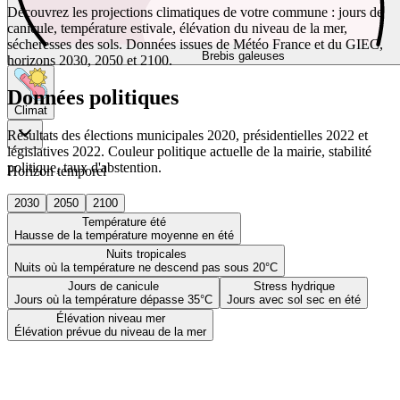
Découvrez les projections climatiques de votre commune : jours de
canicule, température estivale, élévation du niveau de la mer,
sécheresses des sols. Données issues de Météo France et du GIEC,
Brebis galeuses
horizons 2030, 2050 et 2100.
Données politiques
Climat
Résultats des élections municipales 2020, présidentielles 2022 et
législatives 2022. Couleur politique actuelle de la mairie, stabilité
politique, taux d'abstention.
Horizon temporel
2030
2050
2100
Température été
Hausse de la température moyenne en été
Nuits tropicales
Nuits où la température ne descend pas sous 20°C
Jours de canicule
Stress hydrique
Jours où la température dépasse 35°C
Jours avec sol sec en été
Élévation niveau mer
Élévation prévue du niveau de la mer