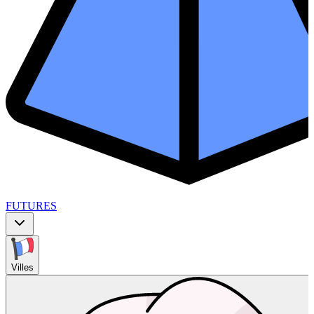
FUTURES
Villes