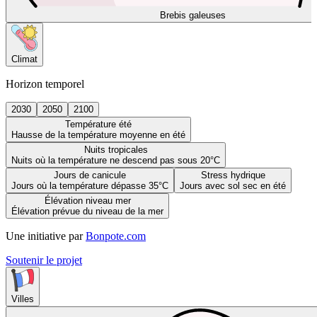
Brebis galeuses
Climat
Horizon temporel
2030
2050
2100
Température été
Hausse de la température moyenne en été
Nuits tropicales
Nuits où la température ne descend pas sous 20°C
Jours de canicule
Stress hydrique
Jours où la température dépasse 35°C
Jours avec sol sec en été
Élévation niveau mer
Élévation prévue du niveau de la mer
Une initiative par
Bonpote.com
Soutenir le projet
Villes