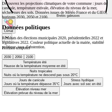
Découvrez les projections climatiques de votre commune : jours de
canicule, température estivale, élévation du niveau de la mer,
sécheresses des sols. Données issues de Météo France et du GIEC,
Brebis galeuses
horizons 2030, 2050 et 2100.
Données politiques
Climat
Résultats des élections municipales 2020, présidentielles 2022 et
législatives 2022. Couleur politique actuelle de la mairie, stabilité
politique, taux d'abstention.
Horizon temporel
2030
2050
2100
Température été
Hausse de la température moyenne en été
Nuits tropicales
Nuits où la température ne descend pas sous 20°C
Jours de canicule
Stress hydrique
Jours où la température dépasse 35°C
Jours avec sol sec en été
Élévation niveau mer
Élévation prévue du niveau de la mer