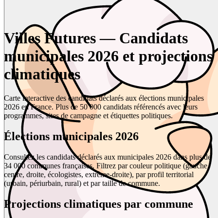
Villes Futures — Candidats
municipales 2026 et projections
climatiques
Carte interactive des candidats déclarés aux élections municipales
2026 en France. Plus de 50 000 candidats référencés avec leurs
programmes, sites de campagne et étiquettes politiques.
Élections municipales 2026
Consultez les candidats déclarés aux municipales 2026 dans plus de
34 000 communes françaises. Filtrez par couleur politique (gauche,
centre, droite, écologistes, extrême-droite), par profil territorial
(urbain, périurbain, rural) et par taille de commune.
Projections climatiques par commune