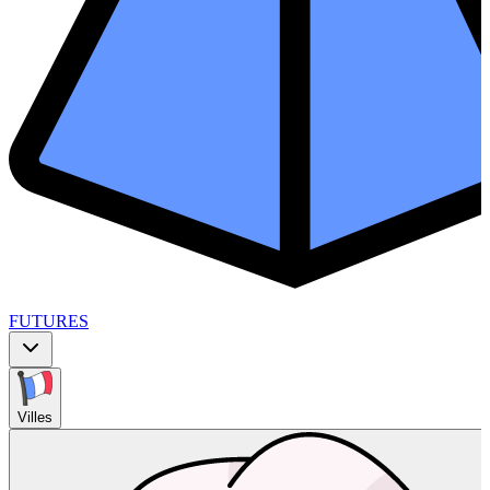
FUTURES
Villes