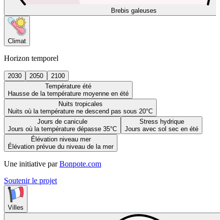
Brebis galeuses
Climat
Horizon temporel
2030
2050
2100
Température été
Hausse de la température moyenne en été
Nuits tropicales
Nuits où la température ne descend pas sous 20°C
Jours de canicule
Stress hydrique
Jours où la température dépasse 35°C
Jours avec sol sec en été
Élévation niveau mer
Élévation prévue du niveau de la mer
Une initiative par
Bonpote.com
Soutenir le projet
Villes