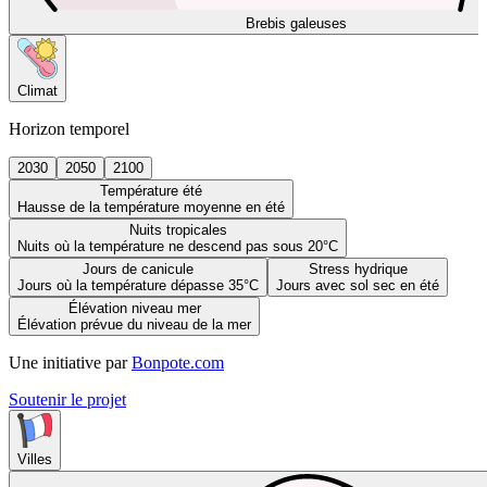
Brebis galeuses
Climat
Horizon temporel
2030
2050
2100
Température été
Hausse de la température moyenne en été
Nuits tropicales
Nuits où la température ne descend pas sous 20°C
Jours de canicule
Stress hydrique
Jours où la température dépasse 35°C
Jours avec sol sec en été
Élévation niveau mer
Élévation prévue du niveau de la mer
Une initiative par
Bonpote.com
Soutenir le projet
Villes