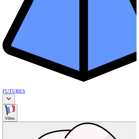
FUTURES
Villes