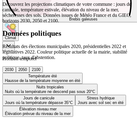
Découvrez les projections climatiques de votre commune : jours de
canicule, température estivale, élévation du niveau de la mer,
sécheresses des sols. Données issues de Météo France et du GIEC,
Brebis galeuses
horizons 2030, 2050 et 2100.
Données politiques
Climat
Résultats des élections municipales 2020, présidentielles 2022 et
législatives 2022. Couleur politique actuelle de la mairie, stabilité
politique, taux d'abstention.
Horizon temporel
2030
2050
2100
Température été
Hausse de la température moyenne en été
Nuits tropicales
Nuits où la température ne descend pas sous 20°C
Jours de canicule
Stress hydrique
Jours où la température dépasse 35°C
Jours avec sol sec en été
Élévation niveau mer
Élévation prévue du niveau de la mer