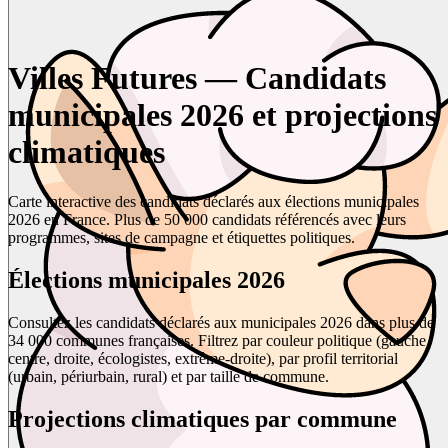
Villes Futures — Candidats
municipales 2026 et projections
climatiques
Carte interactive des candidats déclarés aux élections municipales
2026 en France. Plus de 50 000 candidats référencés avec leurs
programmes, sites de campagne et étiquettes politiques.
Élections municipales 2026
Consultez les candidats déclarés aux municipales 2026 dans plus de
34 000 communes françaises. Filtrez par couleur politique (gauche,
centre, droite, écologistes, extrême-droite), par profil territorial
(urbain, périurbain, rural) et par taille de commune.
Projections climatiques par commune