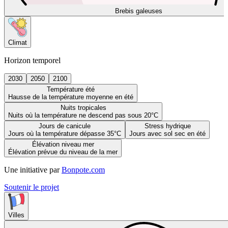
Brebis galeuses
Climat
Horizon temporel
2030
2050
2100
Température été
Hausse de la température moyenne en été
Nuits tropicales
Nuits où la température ne descend pas sous 20°C
Jours de canicule
Stress hydrique
Jours où la température dépasse 35°C
Jours avec sol sec en été
Élévation niveau mer
Élévation prévue du niveau de la mer
Une initiative par
Bonpote.com
Soutenir le projet
Villes