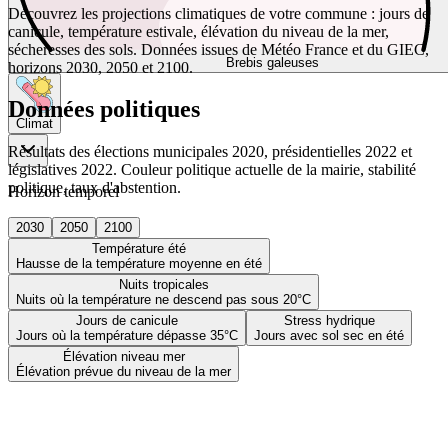
Découvrez les projections climatiques de votre commune : jours de
canicule, température estivale, élévation du niveau de la mer,
sécheresses des sols. Données issues de Météo France et du GIEC,
Brebis galeuses
horizons 2030, 2050 et 2100.
Données politiques
Climat
Résultats des élections municipales 2020, présidentielles 2022 et
législatives 2022. Couleur politique actuelle de la mairie, stabilité
politique, taux d'abstention.
Horizon temporel
2030
2050
2100
Température été
Hausse de la température moyenne en été
Nuits tropicales
Nuits où la température ne descend pas sous 20°C
Jours de canicule
Stress hydrique
Jours où la température dépasse 35°C
Jours avec sol sec en été
Élévation niveau mer
Élévation prévue du niveau de la mer