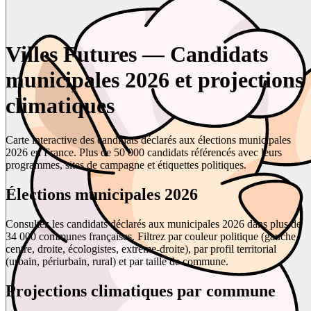
Villes Futures — Candidats
municipales 2026 et projections
climatiques
Carte interactive des candidats déclarés aux élections municipales
2026 en France. Plus de 50 000 candidats référencés avec leurs
programmes, sites de campagne et étiquettes politiques.
Élections municipales 2026
Consultez les candidats déclarés aux municipales 2026 dans plus de
34 000 communes françaises. Filtrez par couleur politique (gauche,
centre, droite, écologistes, extrême-droite), par profil territorial
(urbain, périurbain, rural) et par taille de commune.
Projections climatiques par commune