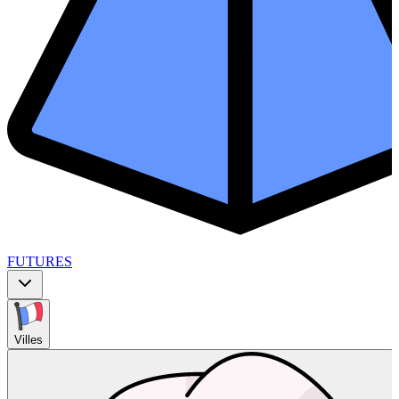
FUTURES
Villes