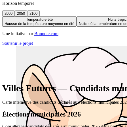
Horizon temporel
2030
2050
2100
Température été
Nuits tropic
Hausse de la température moyenne en été
Nuits où la température ne 
Une initiative par
Bonpote.com
Soutenir le projet
Villes Futures — Candidats muni
Carte interactive des candidats déclarés aux élections municipales 20
Élections municipales 2026
Consultez les candidats déclarés aux municipales 2026 dans plus de 34 0