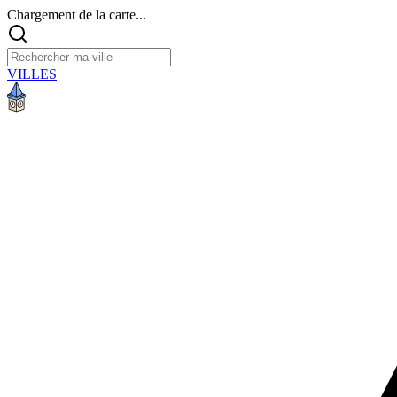
Chargement de la carte...
VILLES