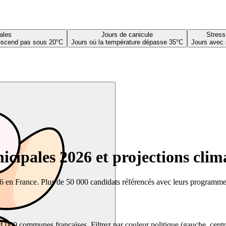
ales
Jours de canicule
Stress
descend pas sous 20°C
Jours où la température dépasse 35°C
Jours avec 
cipales 2026 et projections clim
26 en France. Plus de 50 000 candidats référencés avec leurs programmes,
00 communes françaises. Filtrez par couleur politique (gauche, centre, dr