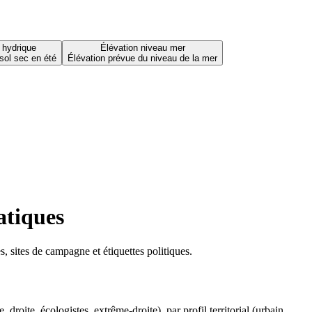
 hydrique
Élévation niveau mer
sol sec en été
Élévation prévue du niveau de la mer
atiques
 sites de campagne et étiquettes politiques.
oite, écologistes, extrême-droite), par profil territorial (urbain,