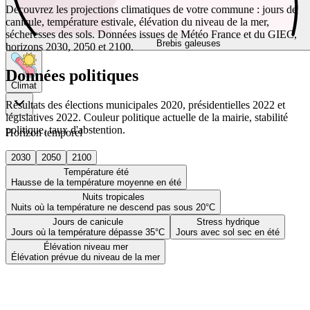
Découvrez les projections climatiques de votre commune : jours de
canicule, température estivale, élévation du niveau de la mer,
sécheresses des sols. Données issues de Météo France et du GIEC,
Brebis galeuses
horizons 2030, 2050 et 2100.
Données politiques
Climat
Résultats des élections municipales 2020, présidentielles 2022 et
législatives 2022. Couleur politique actuelle de la mairie, stabilité
politique, taux d'abstention.
Horizon temporel
2030
2050
2100
Température été
Hausse de la température moyenne en été
Nuits tropicales
Nuits où la température ne descend pas sous 20°C
Jours de canicule
Stress hydrique
Jours où la température dépasse 35°C
Jours avec sol sec en été
Élévation niveau mer
Élévation prévue du niveau de la mer