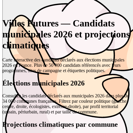
Villes Futures — Candidats
municipales 2026 et projections
climatiques
Carte interactive des candidats déclarés aux élections municipales
2026 en France. Plus de 50 000 candidats référencés avec leurs
programmes, sites de campagne et étiquettes politiques.
Élections municipales 2026
Consultez les candidats déclarés aux municipales 2026 dans plus de
34 000 communes françaises. Filtrez par couleur politique (gauche,
centre, droite, écologistes, extrême-droite), par profil territorial
(urbain, périurbain, rural) et par taille de commune.
Projections climatiques par commune