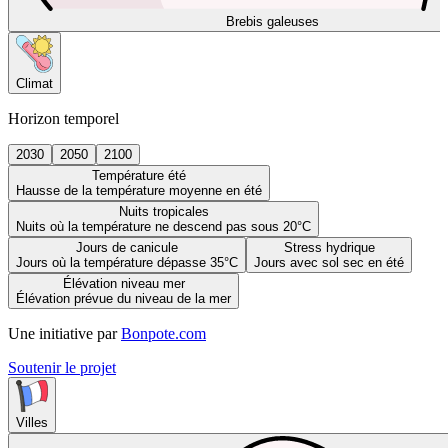
Brebis galeuses
Climat
Horizon temporel
2030
2050
2100
Température été
Hausse de la température moyenne en été
Nuits tropicales
Nuits où la température ne descend pas sous 20°C
Jours de canicule
Stress hydrique
Jours où la température dépasse 35°C
Jours avec sol sec en été
Élévation niveau mer
Élévation prévue du niveau de la mer
Une initiative par
Bonpote.com
Soutenir le projet
Villes