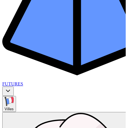
FUTURES
Villes