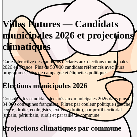
Villes Futures — Candidats
municipales 2026 et projections
climatiques
Carte interactive des candidats déclarés aux élections municipales
2026 en France. Plus de 50 000 candidats référencés avec leurs
programmes, sites de campagne et étiquettes politiques.
Élections municipales 2026
Consultez les candidats déclarés aux municipales 2026 dans plus de
34 000 communes françaises. Filtrez par couleur politique (gauche,
centre, droite, écologistes, extrême-droite), par profil territorial
(urbain, périurbain, rural) et par taille de commune.
Projections climatiques par commune