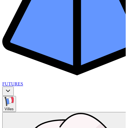
FUTURES
Villes