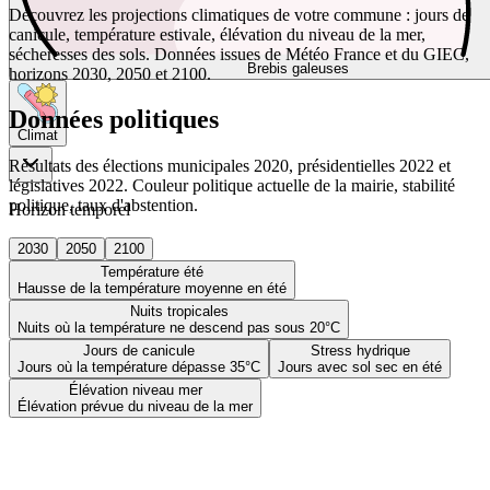
Découvrez les projections climatiques de votre commune : jours de
canicule, température estivale, élévation du niveau de la mer,
sécheresses des sols. Données issues de Météo France et du GIEC,
Brebis galeuses
horizons 2030, 2050 et 2100.
Données politiques
Climat
Résultats des élections municipales 2020, présidentielles 2022 et
législatives 2022. Couleur politique actuelle de la mairie, stabilité
politique, taux d'abstention.
Horizon temporel
2030
2050
2100
Température été
Hausse de la température moyenne en été
Nuits tropicales
Nuits où la température ne descend pas sous 20°C
Jours de canicule
Stress hydrique
Jours où la température dépasse 35°C
Jours avec sol sec en été
Élévation niveau mer
Élévation prévue du niveau de la mer