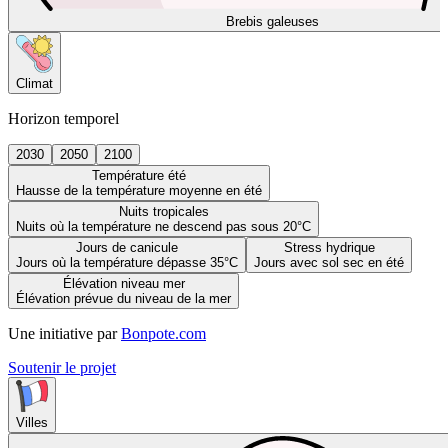
Brebis galeuses
Climat
Horizon temporel
2030
2050
2100
Température été
Hausse de la température moyenne en été
Nuits tropicales
Nuits où la température ne descend pas sous 20°C
Jours de canicule
Stress hydrique
Jours où la température dépasse 35°C
Jours avec sol sec en été
Élévation niveau mer
Élévation prévue du niveau de la mer
Une initiative par
Bonpote.com
Soutenir le projet
Villes