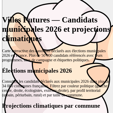
Villes Futures — Candidats
municipales 2026 et projections
climatiques
Carte interactive des candidats déclarés aux élections municipales
2026 en France. Plus de 50 000 candidats référencés avec leurs
programmes, sites de campagne et étiquettes politiques.
Élections municipales 2026
Consultez les candidats déclarés aux municipales 2026 dans plus de
34 000 communes françaises. Filtrez par couleur politique (gauche,
centre, droite, écologistes, extrême-droite), par profil territorial
(urbain, périurbain, rural) et par taille de commune.
Projections climatiques par commune