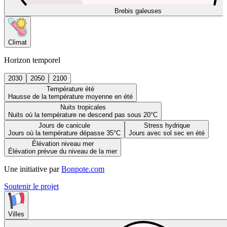
Brebis galeuses
Climat
Horizon temporel
2030
2050
2100
Température été
Hausse de la température moyenne en été
Nuits tropicales
Nuits où la température ne descend pas sous 20°C
Jours de canicule
Stress hydrique
Jours où la température dépasse 35°C
Jours avec sol sec en été
Élévation niveau mer
Élévation prévue du niveau de la mer
Une initiative par
Bonpote.com
Soutenir le projet
Villes