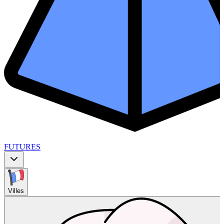
FUTURES
Villes