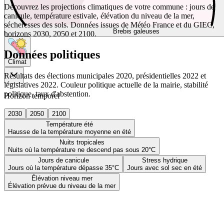
Découvrez les projections climatiques de votre commune : jours de
canicule, température estivale, élévation du niveau de la mer,
sécheresses des sols. Données issues de Météo France et du GIEC,
Brebis galeuses
horizons 2030, 2050 et 2100.
Données politiques
Climat
Résultats des élections municipales 2020, présidentielles 2022 et
législatives 2022. Couleur politique actuelle de la mairie, stabilité
politique, taux d'abstention.
Horizon temporel
2030
2050
2100
Température été
Hausse de la température moyenne en été
Nuits tropicales
Nuits où la température ne descend pas sous 20°C
Jours de canicule
Stress hydrique
Jours où la température dépasse 35°C
Jours avec sol sec en été
Élévation niveau mer
Élévation prévue du niveau de la mer