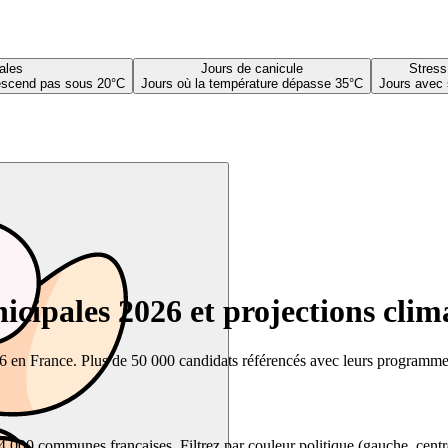
ales
Jours de canicule
Stress
descend pas sous 20°C
Jours où la température dépasse 35°C
Jours avec 
cipales 2026 et projections clim
26 en France. Plus de 50 000 candidats référencés avec leurs programmes,
00 communes françaises. Filtrez par couleur politique (gauche, centre, dr