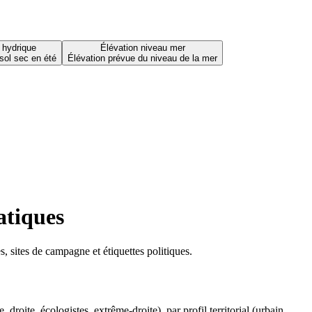
 hydrique
Élévation niveau mer
sol sec en été
Élévation prévue du niveau de la mer
atiques
 sites de campagne et étiquettes politiques.
oite, écologistes, extrême-droite), par profil territorial (urbain,