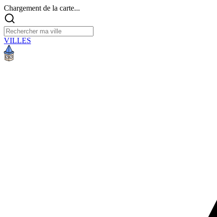
Chargement de la carte...
VILLES