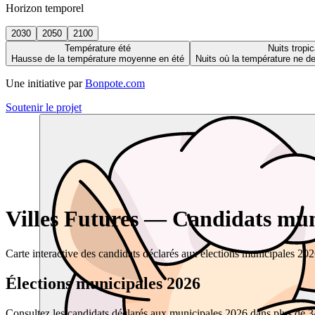
Horizon temporel
2030
2050
2100
Température été
Nuits tropic
Hausse de la température moyenne en été
Nuits où la température ne 
Une initiative par
Bonpote.com
Soutenir le projet
Villes Futures — Candidats muni
Carte interactive des candidats déclarés aux élections municipales 20
Élections municipales 2026
Consultez les candidats déclarés aux municipales 2026 dans plus de 34 0