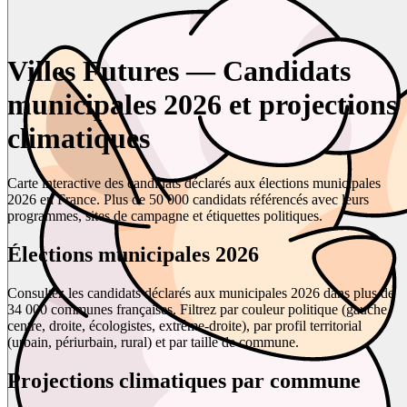
Villes Futures — Candidats
municipales 2026 et projections
climatiques
Carte interactive des candidats déclarés aux élections municipales
2026 en France. Plus de 50 000 candidats référencés avec leurs
programmes, sites de campagne et étiquettes politiques.
Élections municipales 2026
Consultez les candidats déclarés aux municipales 2026 dans plus de
34 000 communes françaises. Filtrez par couleur politique (gauche,
centre, droite, écologistes, extrême-droite), par profil territorial
(urbain, périurbain, rural) et par taille de commune.
Projections climatiques par commune