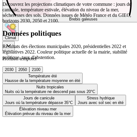
Découvrez les projections climatiques de votre commune : jours de
canicule, température estivale, élévation du niveau de la mer,
sécheresses des sols. Données issues de Météo France et du GIEC,
Brebis galeuses
horizons 2030, 2050 et 2100.
Données politiques
Climat
Résultats des élections municipales 2020, présidentielles 2022 et
législatives 2022. Couleur politique actuelle de la mairie, stabilité
politique, taux d'abstention.
Horizon temporel
2030
2050
2100
Température été
Hausse de la température moyenne en été
Nuits tropicales
Nuits où la température ne descend pas sous 20°C
Jours de canicule
Stress hydrique
Jours où la température dépasse 35°C
Jours avec sol sec en été
Élévation niveau mer
Élévation prévue du niveau de la mer