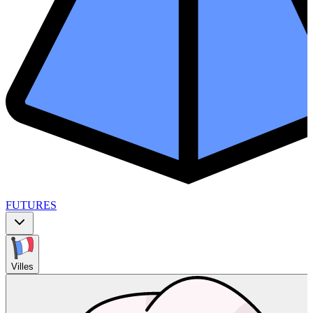
FUTURES
Villes