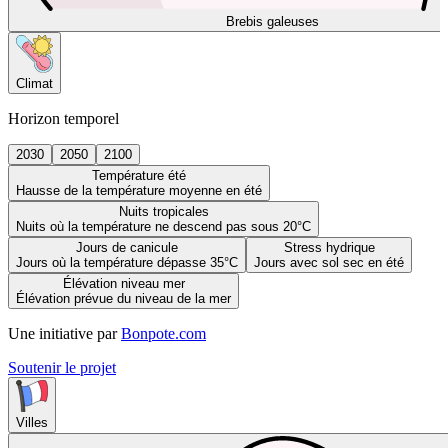
Brebis galeuses
Climat
Horizon temporel
2030
2050
2100
Température été
Hausse de la température moyenne en été
Nuits tropicales
Nuits où la température ne descend pas sous 20°C
Jours de canicule
Stress hydrique
Jours où la température dépasse 35°C
Jours avec sol sec en été
Élévation niveau mer
Élévation prévue du niveau de la mer
Une initiative par
Bonpote.com
Soutenir le projet
Villes