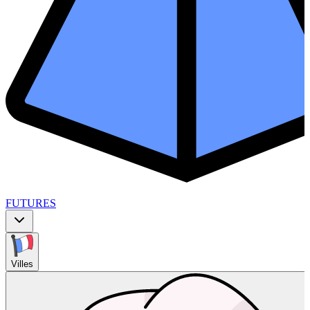
FUTURES
Villes