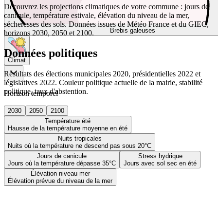
Découvrez les projections climatiques de votre commune : jours de
canicule, température estivale, élévation du niveau de la mer,
sécheresses des sols. Données issues de Météo France et du GIEC,
Brebis galeuses
horizons 2030, 2050 et 2100.
Données politiques
Climat
Résultats des élections municipales 2020, présidentielles 2022 et
législatives 2022. Couleur politique actuelle de la mairie, stabilité
politique, taux d'abstention.
Horizon temporel
2030
2050
2100
Température été
Hausse de la température moyenne en été
Nuits tropicales
Nuits où la température ne descend pas sous 20°C
Jours de canicule
Stress hydrique
Jours où la température dépasse 35°C
Jours avec sol sec en été
Élévation niveau mer
Élévation prévue du niveau de la mer