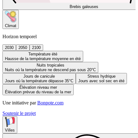
Brebis galeuses
Climat
Horizon temporel
2030
2050
2100
Température été
Hausse de la température moyenne en été
Nuits tropicales
Nuits où la température ne descend pas sous 20°C
Jours de canicule
Stress hydrique
Jours où la température dépasse 35°C
Jours avec sol sec en été
Élévation niveau mer
Élévation prévue du niveau de la mer
Une initiative par
Bonpote.com
Soutenir le projet
Villes