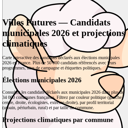
Villes Futures — Candidats
municipales 2026 et projections
climatiques
Carte interactive des candidats déclarés aux élections municipales
2026 en France. Plus de 50 000 candidats référencés avec leurs
programmes, sites de campagne et étiquettes politiques.
Élections municipales 2026
Consultez les candidats déclarés aux municipales 2026 dans plus de
34 000 communes françaises. Filtrez par couleur politique (gauche,
centre, droite, écologistes, extrême-droite), par profil territorial
(urbain, périurbain, rural) et par taille de commune.
Projections climatiques par commune