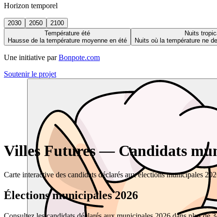
Horizon temporel
2030
2050
2100
Température été
Nuits tropic
Hausse de la température moyenne en été
Nuits où la température ne 
Une initiative par
Bonpote.com
Soutenir le projet
Villes Futures — Candidats muni
Carte interactive des candidats déclarés aux élections municipales 20
Élections municipales 2026
Consultez les candidats déclarés aux municipales 2026 dans plus de 34 0