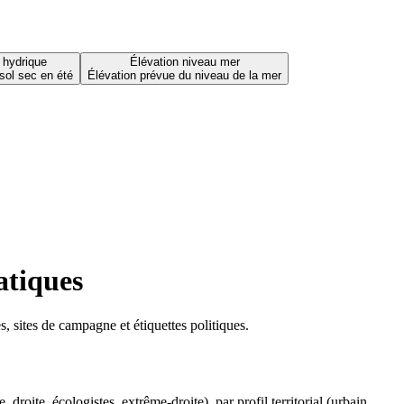
 hydrique
Élévation niveau mer
sol sec en été
Élévation prévue du niveau de la mer
atiques
 sites de campagne et étiquettes politiques.
oite, écologistes, extrême-droite), par profil territorial (urbain,