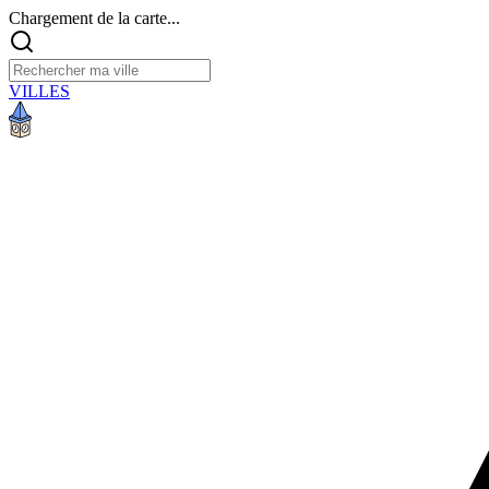
Chargement de la carte...
VILLES