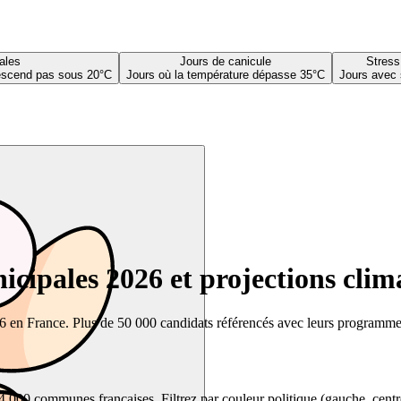
ales
Jours de canicule
Stress
descend pas sous 20°C
Jours où la température dépasse 35°C
Jours avec 
cipales 2026 et projections clim
26 en France. Plus de 50 000 candidats référencés avec leurs programmes,
00 communes françaises. Filtrez par couleur politique (gauche, centre, dr