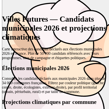
Villes Futures — Candidats
municipales 2026 et projections
climatiques
Carte interactive des candidats déclarés aux élections municipales
2026 en France. Plus de 50 000 candidats référencés avec leurs
programmes, sites de campagne et étiquettes politiques.
Élections municipales 2026
Consultez les candidats déclarés aux municipales 2026 dans plus de
34 000 communes françaises. Filtrez par couleur politique (gauche,
centre, droite, écologistes, extrême-droite), par profil territorial
(urbain, périurbain, rural) et par taille de commune.
Projections climatiques par commune