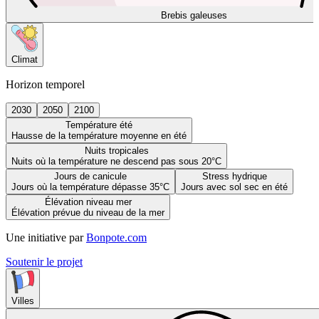
Brebis galeuses
Climat
Horizon temporel
2030
2050
2100
Température été
Hausse de la température moyenne en été
Nuits tropicales
Nuits où la température ne descend pas sous 20°C
Jours de canicule
Stress hydrique
Jours où la température dépasse 35°C
Jours avec sol sec en été
Élévation niveau mer
Élévation prévue du niveau de la mer
Une initiative par
Bonpote.com
Soutenir le projet
Villes