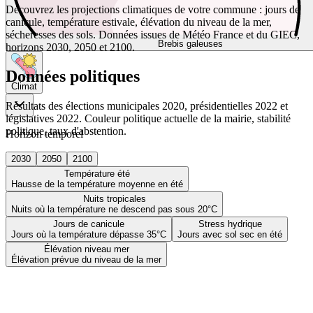
Découvrez les projections climatiques de votre commune : jours de
canicule, température estivale, élévation du niveau de la mer,
sécheresses des sols. Données issues de Météo France et du GIEC,
Brebis galeuses
horizons 2030, 2050 et 2100.
Données politiques
Climat
Résultats des élections municipales 2020, présidentielles 2022 et
législatives 2022. Couleur politique actuelle de la mairie, stabilité
politique, taux d'abstention.
Horizon temporel
2030
2050
2100
Température été
Hausse de la température moyenne en été
Nuits tropicales
Nuits où la température ne descend pas sous 20°C
Jours de canicule
Stress hydrique
Jours où la température dépasse 35°C
Jours avec sol sec en été
Élévation niveau mer
Élévation prévue du niveau de la mer