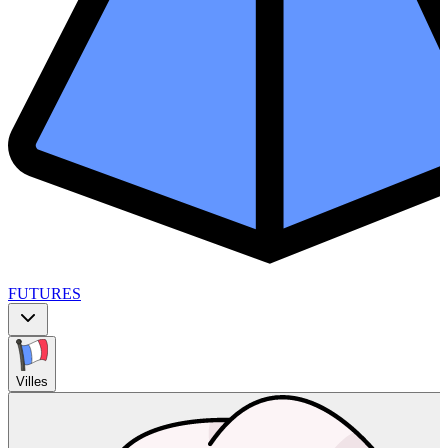
FUTURES
Villes