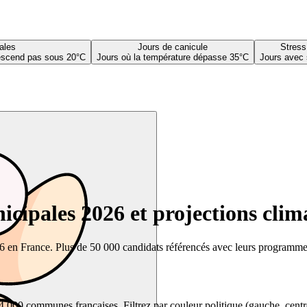
ales
Jours de canicule
Stress
descend pas sous 20°C
Jours où la température dépasse 35°C
Jours avec 
cipales 2026 et projections clim
26 en France. Plus de 50 000 candidats référencés avec leurs programmes,
00 communes françaises. Filtrez par couleur politique (gauche, centre, dr