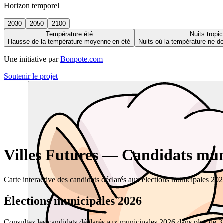
Horizon temporel
2030
2050
2100
Température été
Nuits tropic
Hausse de la température moyenne en été
Nuits où la température ne 
Une initiative par
Bonpote.com
Soutenir le projet
Villes Futures — Candidats muni
Carte interactive des candidats déclarés aux élections municipales 20
Élections municipales 2026
Consultez les candidats déclarés aux municipales 2026 dans plus de 34 0