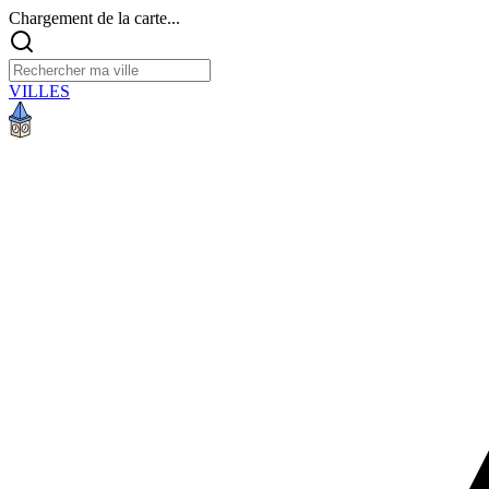
Chargement de la carte...
VILLES