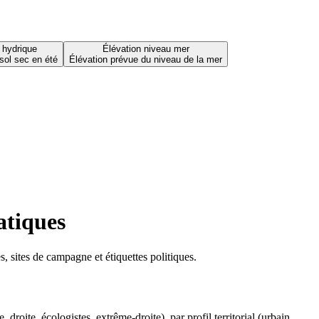
 hydrique
Élévation niveau mer
sol sec en été
Élévation prévue du niveau de la mer
atiques
 sites de campagne et étiquettes politiques.
oite, écologistes, extrême-droite), par profil territorial (urbain,