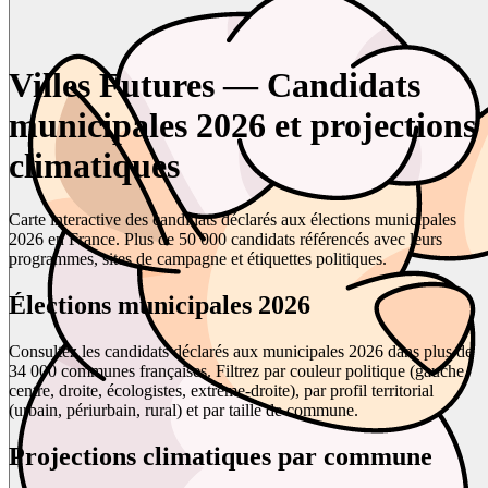
Villes Futures — Candidats
municipales 2026 et projections
climatiques
Carte interactive des candidats déclarés aux élections municipales
2026 en France. Plus de 50 000 candidats référencés avec leurs
programmes, sites de campagne et étiquettes politiques.
Élections municipales 2026
Consultez les candidats déclarés aux municipales 2026 dans plus de
34 000 communes françaises. Filtrez par couleur politique (gauche,
centre, droite, écologistes, extrême-droite), par profil territorial
(urbain, périurbain, rural) et par taille de commune.
Projections climatiques par commune