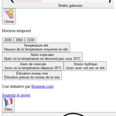
Brebis galeuses
Climat
Horizon temporel
2030
2050
2100
Température été
Hausse de la température moyenne en été
Nuits tropicales
Nuits où la température ne descend pas sous 20°C
Jours de canicule
Stress hydrique
Jours où la température dépasse 35°C
Jours avec sol sec en été
Élévation niveau mer
Élévation prévue du niveau de la mer
Une initiative par
Bonpote.com
Soutenir le projet
Villes