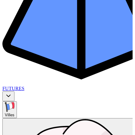
FUTURES
Villes