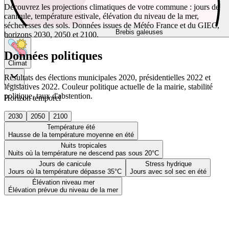
Découvrez les projections climatiques de votre commune : jours de
canicule, température estivale, élévation du niveau de la mer,
sécheresses des sols. Données issues de Météo France et du GIEC,
Brebis galeuses
horizons 2030, 2050 et 2100.
Données politiques
Climat
Résultats des élections municipales 2020, présidentielles 2022 et
législatives 2022. Couleur politique actuelle de la mairie, stabilité
politique, taux d'abstention.
Horizon temporel
2030
2050
2100
Température été
Hausse de la température moyenne en été
Nuits tropicales
Nuits où la température ne descend pas sous 20°C
Jours de canicule
Stress hydrique
Jours où la température dépasse 35°C
Jours avec sol sec en été
Élévation niveau mer
Élévation prévue du niveau de la mer