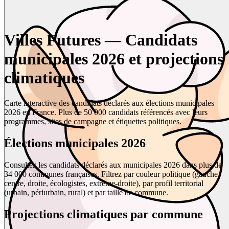
Villes Futures — Candidats
municipales 2026 et projections
climatiques
Carte interactive des candidats déclarés aux élections municipales
2026 en France. Plus de 50 000 candidats référencés avec leurs
programmes, sites de campagne et étiquettes politiques.
Élections municipales 2026
Consultez les candidats déclarés aux municipales 2026 dans plus de
34 000 communes françaises. Filtrez par couleur politique (gauche,
centre, droite, écologistes, extrême-droite), par profil territorial
(urbain, périurbain, rural) et par taille de commune.
Projections climatiques par commune