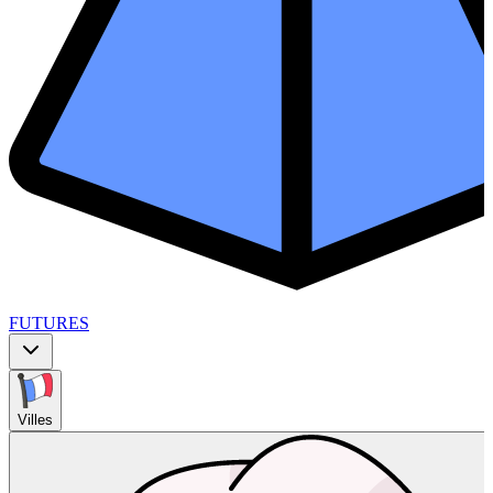
FUTURES
Villes