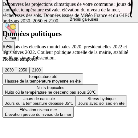
Découvrez les projections climatiques de votre commune : jours de
canicule, température estivale, élévation du niveau de la mer,
sécheresses des sols. Données issues de Météo France et du GIEC,
Brebis galeuses
horizons 2030, 2050 et 2100.
Données politiques
Climat
Résultats des élections municipales 2020, présidentielles 2022 et
législatives 2022. Couleur politique actuelle de la mairie, stabilité
politique, taux d'abstention.
Horizon temporel
2030
2050
2100
Température été
Hausse de la température moyenne en été
Nuits tropicales
Nuits où la température ne descend pas sous 20°C
Jours de canicule
Stress hydrique
Jours où la température dépasse 35°C
Jours avec sol sec en été
Élévation niveau mer
Élévation prévue du niveau de la mer