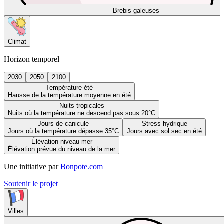
Brebis galeuses
Climat
Horizon temporel
2030
2050
2100
Température été
Hausse de la température moyenne en été
Nuits tropicales
Nuits où la température ne descend pas sous 20°C
Jours de canicule
Stress hydrique
Jours où la température dépasse 35°C
Jours avec sol sec en été
Élévation niveau mer
Élévation prévue du niveau de la mer
Une initiative par
Bonpote.com
Soutenir le projet
Villes