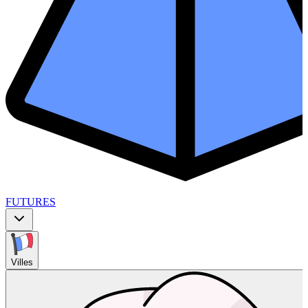
FUTURES
Villes