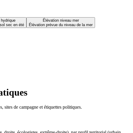
 hydrique
Élévation niveau mer
sol sec en été
Élévation prévue du niveau de la mer
atiques
 sites de campagne et étiquettes politiques.
oite, écologistes, extrême-droite), par profil territorial (urbain,