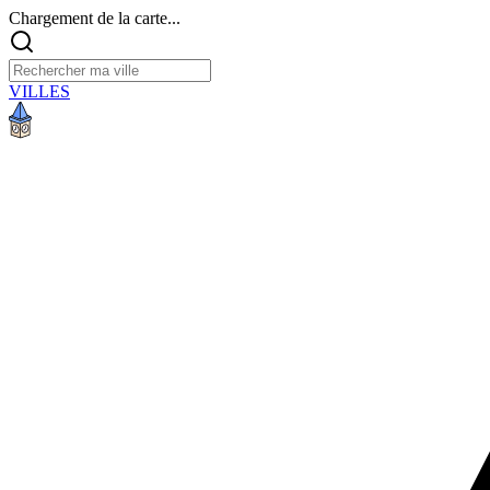
Chargement de la carte...
VILLES