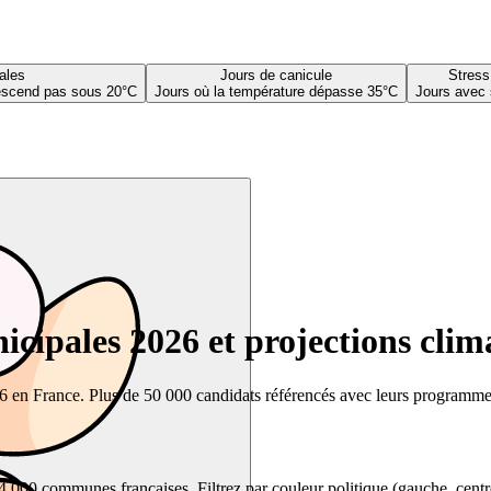
ales
Jours de canicule
Stress
descend pas sous 20°C
Jours où la température dépasse 35°C
Jours avec 
cipales 2026 et projections clim
26 en France. Plus de 50 000 candidats référencés avec leurs programmes,
00 communes françaises. Filtrez par couleur politique (gauche, centre, dr