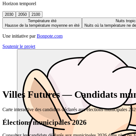
Horizon temporel
2030
2050
2100
Température été
Nuits tropic
Hausse de la température moyenne en été
Nuits où la température ne 
Une initiative par
Bonpote.com
Soutenir le projet
Villes Futures — Candidats muni
Carte interactive des candidats déclarés aux élections municipales 20
Élections municipales 2026
Consultez les candidats déclarés aux municipales 2026 dans plus de 34 0