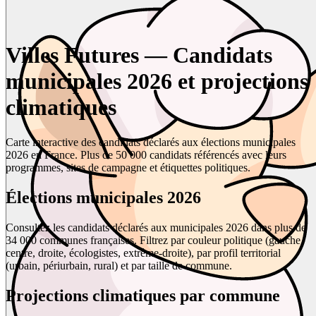
Villes Futures — Candidats
municipales 2026 et projections
climatiques
Carte interactive des candidats déclarés aux élections municipales
2026 en France. Plus de 50 000 candidats référencés avec leurs
programmes, sites de campagne et étiquettes politiques.
Élections municipales 2026
Consultez les candidats déclarés aux municipales 2026 dans plus de
34 000 communes françaises. Filtrez par couleur politique (gauche,
centre, droite, écologistes, extrême-droite), par profil territorial
(urbain, périurbain, rural) et par taille de commune.
Projections climatiques par commune