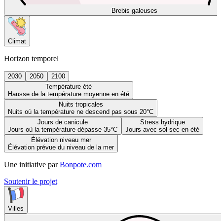
Brebis galeuses
Climat
Horizon temporel
2030
2050
2100
Température été
Hausse de la température moyenne en été
Nuits tropicales
Nuits où la température ne descend pas sous 20°C
Jours de canicule
Stress hydrique
Jours où la température dépasse 35°C
Jours avec sol sec en été
Élévation niveau mer
Élévation prévue du niveau de la mer
Une initiative par
Bonpote.com
Soutenir le projet
Villes