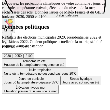
Découvrez les projections climatiques de votre commune : jours de
canicule, température estivale, élévation du niveau de la mer,
sécheresses des sols. Données issues de Météo France et du GIEC,
Brebis galeuses
horizons 2030, 2050 et 2100.
Données politiques
Climat
Résultats des élections municipales 2020, présidentielles 2022 et
législatives 2022. Couleur politique actuelle de la mairie, stabilité
politique, taux d'abstention.
Horizon temporel
2030
2050
2100
Température été
Hausse de la température moyenne en été
Nuits tropicales
Nuits où la température ne descend pas sous 20°C
Jours de canicule
Stress hydrique
Jours où la température dépasse 35°C
Jours avec sol sec en été
Élévation niveau mer
Élévation prévue du niveau de la mer