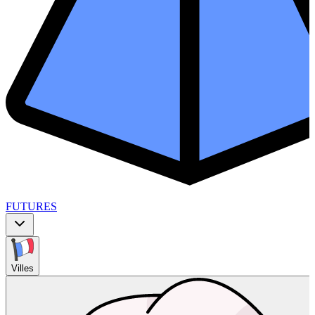
FUTURES
Villes